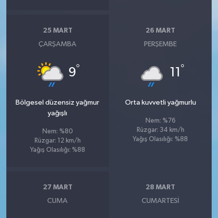
25 MART
26 MART
ÇARŞAMBA
PERŞEMBE
°
°
9
11
Bölgesel düzensiz yağmur
Orta kuvvetli yağmurlu
yağışlı
Nem: %76
Rüzgar: 34 km/h
Nem: %80
Yağış Olasılığı: %88
Rüzgar: 12 km/h
Yağış Olasılığı: %88
27 MART
28 MART
CUMA
CUMARTESI