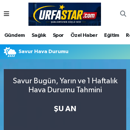
ASAYİS
Şanlıurfa Nöbetçi Eczaneler
Gündem
Sağlık
Spor
Özel Haber
Eğitim
R
ÇEVRE
Şanlıurfa Hava Durumu
DUNYA
Şanlıurfa Namaz Vakitleri
Savur Hava Durumu
Eğitim
Şanlıurfa Trafik Yoğunluk Haritası
Savur Bugün, Yarın ve 1 Haftalık
Ekonomi
Süper Lig Puan Durumu ve Fikstür
Hava Durumu Tahmini
Gündem
Tüm Manşetler
ŞU AN
Kültür
Son Dakika Haberleri
Magazin
Haber Arşivi