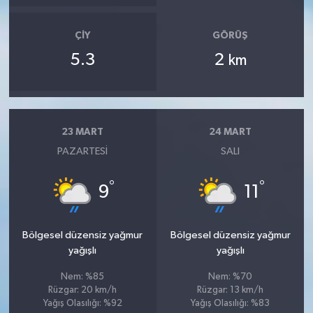
ÇIY
GÖRÜŞ
5.3
2
km
23 MART
24 MART
PAZARTESI
SALI
°
°
9
11
Bölgesel düzensiz yağmur
Bölgesel düzensiz yağmur
yağışlı
yağışlı
Nem: %85
Nem: %70
Rüzgar: 20 km/h
Rüzgar: 13 km/h
Yağış Olasılığı: %92
Yağış Olasılığı: %83