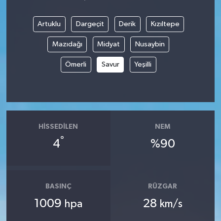
Artuklu
Dargeçit
Derik
Kızıltepe
Mazıdağı
Midyat
Nusaybin
Ömerli
Savur
Yeşilli
HISSEDILEN
NEM
°
4
%90
BASINÇ
RÜZGAR
1009
28
hpa
km/s