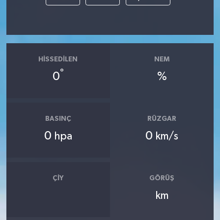
HISSEDILEN
NEM
°
0
%
BASINÇ
RÜZGAR
0
0
hpa
km/s
ÇIY
GÖRÜŞ
km