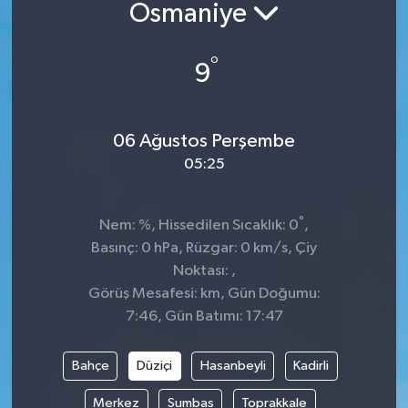
Osmaniye
°
9
06 Ağustos Perşembe
05:25
°
Nem: %, Hissedilen Sıcaklık: 0
,
Basınç: 0 hPa, Rüzgar: 0 km/s, Çiy
Noktası: ,
Görüş Mesafesi: km, Gün Doğumu:
7:46, Gün Batımı: 17:47
Bahçe
Düziçi
Hasanbeyli
Kadirli
Merkez
Sumbas
Toprakkale