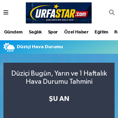
ASAYİS
Şanlıurfa Nöbetçi Eczaneler
Gündem
Sağlık
Spor
Özel Haber
Eğitim
R
ÇEVRE
Şanlıurfa Hava Durumu
DUNYA
Şanlıurfa Namaz Vakitleri
Düziçi Hava Durumu
Eğitim
Şanlıurfa Trafik Yoğunluk Haritası
Düziçi Bugün, Yarın ve 1 Haftalık
Ekonomi
Süper Lig Puan Durumu ve Fikstür
Hava Durumu Tahmini
Gündem
Tüm Manşetler
ŞU AN
Kültür
Son Dakika Haberleri
Magazin
Haber Arşivi