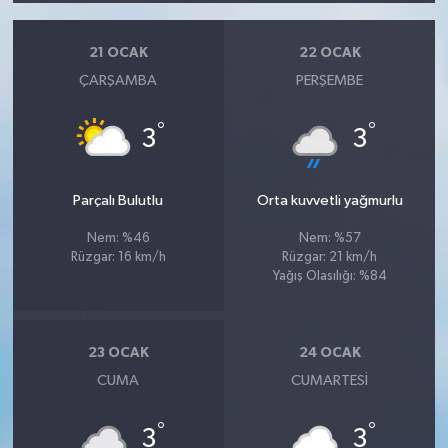
21 OCAK
22 OCAK
ÇARŞAMBA
PERŞEMBE
°
°
3
3
Parçalı Bulutlu
Orta kuvvetli yağmurlu
Nem: %46
Nem: %57
Rüzgar: 16 km/h
Rüzgar: 21 km/h
Yağış Olasılığı: %84
23 OCAK
24 OCAK
CUMA
CUMARTESI
°
°
3
3