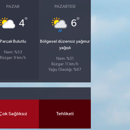
PAZAR
PAZARTESI
°
°
4
6
Parçalı Bulutlu
Bölgesel düzensiz yağmur
yağışlı
Nem: %53
Rüzgar: 9 km/h
Nem: %51
Rüzgar: 11 km/h
Yağış Olasılığı: %67
Çok Sağlıksız
Tehlikeli