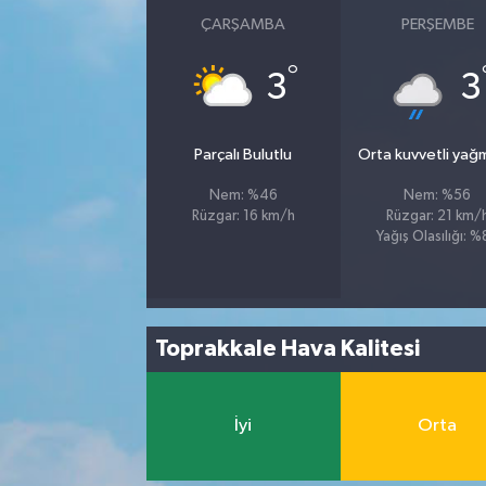
ÇARŞAMBA
PERŞEMBE
°
3
3
Parçalı Bulutlu
Orta kuvvetli yağ
Nem: %46
Nem: %56
Rüzgar: 16 km/h
Rüzgar: 21 km/
Yağış Olasılığı: 
Toprakkale Hava Kalitesi
İyi
Orta