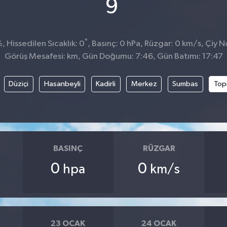
°
9
°
 Hissedilen Sıcaklık: 0
, Basınç: 0 hPa, Rüzgar: 0 km/s, Çiy No
Görüş Mesafesi: km, Gün Doğumu: 7:46, Gün Batımı: 17:47
Düziçi
Hasanbeyli
Kadirli
Merkez
Sumbas
Top
BASINÇ
RÜZGAR
0
0
hpa
km/s
23 OCAK
24 OCAK