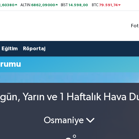
1,60380
6862,09000
14.598,00
79.591,74
ALTIN
BİST
BTC
Fot
Eğitim
Röportaj
urumu
gün, Yarın ve 1 Haftalık Hava 
Osmaniye