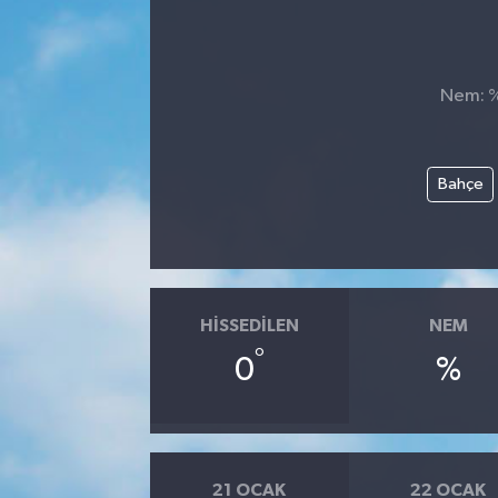
Nem: %,
Bahçe
HISSEDILEN
NEM
°
0
%
21 OCAK
22 OCAK