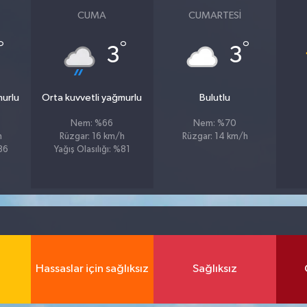
CUMA
CUMARTESI
°
°
°
3
3
murlu
Orta kuvvetli yağmurlu
Bulutlu
Nem: %66
Nem: %70
h
Rüzgar: 16 km/h
Rüzgar: 14 km/h
%86
Yağış Olasılığı: %81
Hassaslar için sağlıksız
Sağlıksız