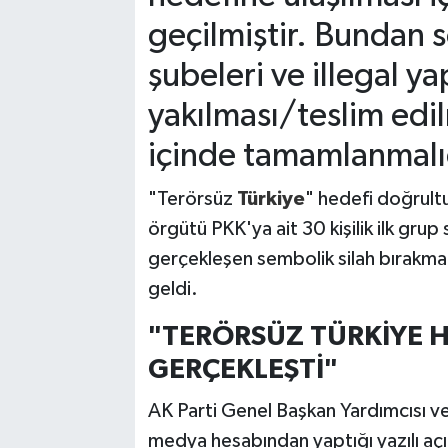
geçilmiştir. Bundan 
şubeleri ve illegal yap
yakılması/teslim edi
içinde tamamlanmalı
"Terörsüz
Türkiye
" hedefi doğrultu
örgütü PKK'ya ait 30 kişilik ilk grup
gerçekleşen sembolik silah bırakma t
geldi.
"TERÖRSÜZ TÜRKİYE H
GERÇEKLEŞTİ"
AK Parti Genel Başkan Yardımcısı v
medya hesabından yaptığı yazılı açık