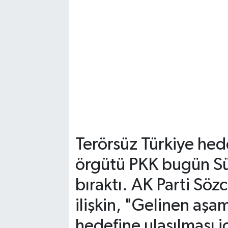
Terörsüz Türkiye hed
örgütü PKK bugün Sü
bıraktı. AK Parti Sö
ilişkin, "Gelinen aşa
hedefine ulaşılması içi