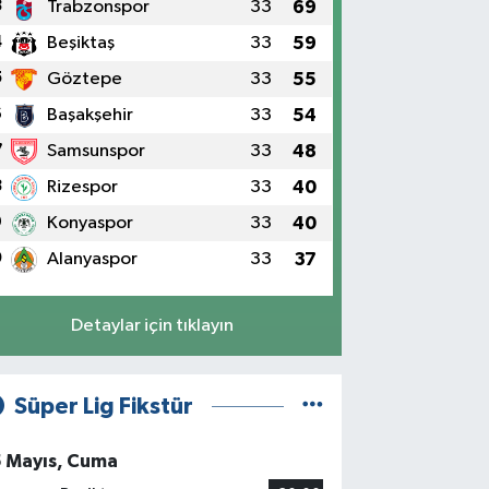
3
Trabzonspor
33
69
4
Beşiktaş
33
59
5
Göztepe
33
55
6
Başakşehir
33
54
7
Samsunspor
33
48
8
Rizespor
33
40
9
Konyaspor
33
40
0
Alanyaspor
33
37
Detaylar için tıklayın
Süper Lig Fikstür
5 Mayıs, Cuma