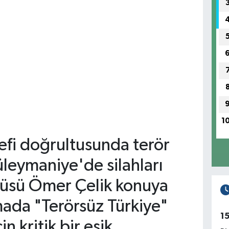
1
efi doğrultusunda terör
leymaniye'de silahları
zcüsü Ömer Çelik konuya
mada "Terörsüz Türkiye"
1
n kritik bir eşik