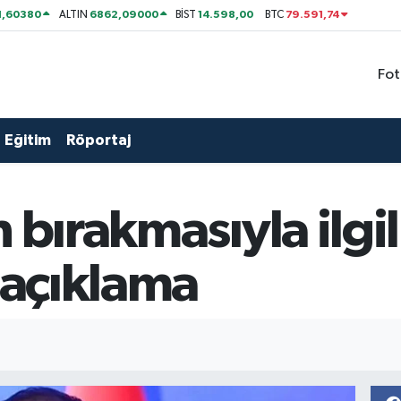
1,60380
6862,09000
14.598,00
79.591,74
ALTIN
BİST
BTC
Fot
Eğitim
Röportaj
 bırakmasıyla ilgi
k açıklama