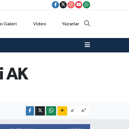
o Galeri
Video
Yazarlar
li AK
-
+
A
A