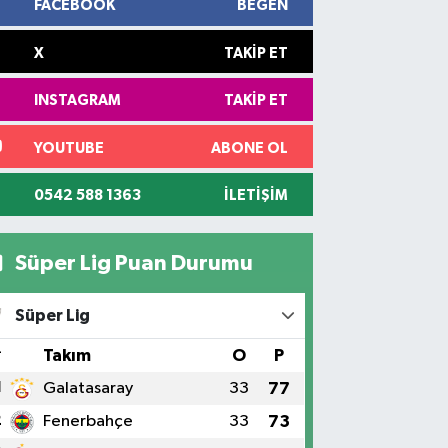
FACEBOOK
BEĞEN
X
TAKIP ET
INSTAGRAM
TAKIP ET
YOUTUBE
ABONE OL
0542 588 1363
İLETIŞIM
Süper Lig Puan Durumu
Süper Lig
#
Takım
O
P
1
Galatasaray
33
77
2
Fenerbahçe
33
73