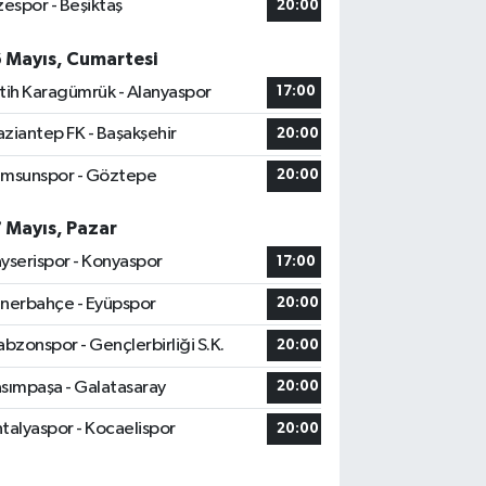
zespor - Beşiktaş
20:00
6 Mayıs, Cumartesi
tih Karagümrük - Alanyaspor
17:00
ziantep FK - Başakşehir
20:00
msunspor - Göztepe
20:00
7 Mayıs, Pazar
yserispor - Konyaspor
17:00
nerbahçe - Eyüpspor
20:00
abzonspor - Gençlerbirliği S.K.
20:00
sımpaşa - Galatasaray
20:00
talyaspor - Kocaelispor
20:00