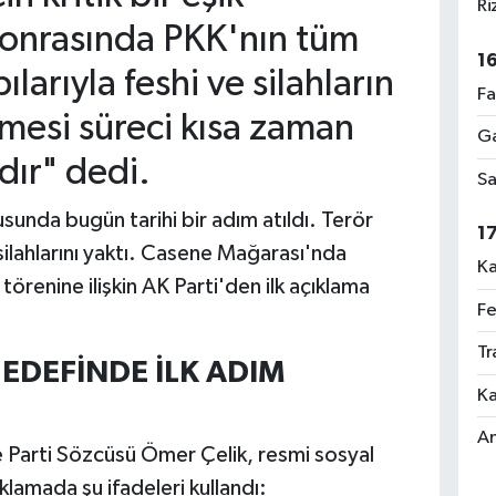
Ri
sonrasında PKK'nın tüm
1
ılarıyla feshi ve silahların
Fa
lmesi süreci kısa zaman
Ga
dır" dedi.
Sa
sunda bugün tarihi bir adım atıldı. Terör
1
 silahlarını yaktı. Casene Mağarası'nda
Ka
örenine ilişkin AK Parti'den ilk açıklama
Fe
Tr
EDEFİNDE İLK ADIM
Ka
An
e Parti Sözcüsü Ömer Çelik, resmi sosyal
lamada şu ifadeleri kullandı: