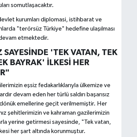
kıları somutlaşacaktır.
evlet kurumları diplomasi, istihbarat ve
larda "terörsüz Türkiye" hedefine ulaşılması
e devam etmektedir.
Z SAYESİNDE 'TEK VATAN, TEK
EK BAYRAK' İLKESİ HER
R"
lerimizin eşsiz fedakarlıklarıyla ülkemize ve
ardır devam eden her türlü saldırı başarısız
 dönük emellerine geçit verilmemiştir. Her
z şehitlerimizin ve kahraman gazilerimizin
arla yerine getirmesi sayesinde, "Tek vatan,
lkesi her şart altında korunmuştur.