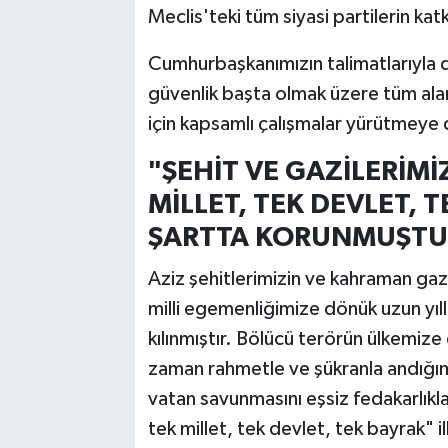
Meclis'teki tüm siyasi partilerin kat
Cumhurbaşkanımızın talimatlarıyla d
güvenlik başta olmak üzere tüm alan
için kapsamlı çalışmalar yürütmey
"ŞEHİT VE GAZİLERİMİ
MİLLET, TEK DEVLET, T
ŞARTTA KORUNMUŞTU
Aziz şehitlerimizin ve kahraman gazi
milli egemenliğimize dönük uzun yıll
kılınmıştır. Bölücü terörün ülkemize
zaman rahmetle ve şükranla andığımı
vatan savunmasını eşsiz fedakarlıkl
tek millet, tek devlet, tek bayrak" i