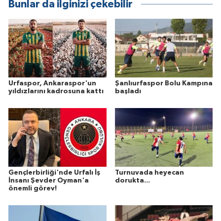
Bunlar da ilginizi çekebilir
Urfaspor, Ankaraspor'un
Şanlıurfaspor Bolu Kampına
yıldızlarını kadrosuna kattı
başladı
Gençlerbirliği'nde Urfalı İş
Turnuvada heyecan
İnsanı Şevder Oyman'a
dorukta...
önemli görev!