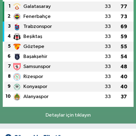
1
Galatasaray
33
77
2
Fenerbahçe
33
73
3
Trabzonspor
33
69
4
Beşiktaş
33
59
5
Göztepe
33
55
6
Başakşehir
33
54
7
Samsunspor
33
48
8
Rizespor
33
40
9
Konyaspor
33
40
10
Alanyaspor
33
37
Detaylar için tıklayın