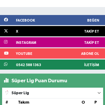
FACEBOOK
BEĞEN
X
TAKIP ET
INSTAGRAM
TAKIP ET
YOUTUBE
ABONE OL
0542 588 1363
İLETIŞIM
Süper Lig Puan Durumu
Süper Lig
#
Takım
O
P