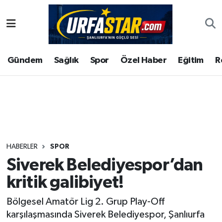
ASAYİS
Şanlıurfa Nöbetçi Eczaneler
Gündem
Sağlık
Spor
Özel Haber
Eğitim
R
ÇEVRE
Şanlıurfa Hava Durumu
DUNYA
Şanlıurfa Namaz Vakitleri
Eğitim
Şanlıurfa Trafik Yoğunluk Haritası
Ekonomi
Süper Lig Puan Durumu ve Fikstür
HABERLER
SPOR
Siverek Belediyespor’dan
Gündem
Tüm Manşetler
kritik galibiyet!
Kültür
Son Dakika Haberleri
Bölgesel Amatör Lig 2. Grup Play-Off
karşılaşmasında Siverek Belediyespor, Şanlıurfa
Magazin
Haber Arşivi