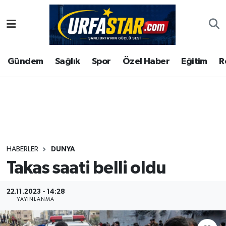
ASAYİS
Şanlıurfa Nöbetçi Eczaneler
Gündem
Sağlık
Spor
Özel Haber
Eğitim
R
ÇEVRE
Şanlıurfa Hava Durumu
DUNYA
Şanlıurfa Namaz Vakitleri
Eğitim
Şanlıurfa Trafik Yoğunluk Haritası
Ekonomi
Süper Lig Puan Durumu ve Fikstür
HABERLER
DUNYA
Takas saati belli oldu
Gündem
Tüm Manşetler
Kültür
Son Dakika Haberleri
22.11.2023 - 14:28
YAYINLANMA
Magazin
Haber Arşivi