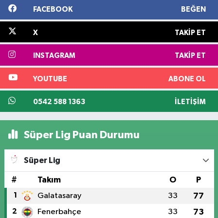
FACEBOOK
BEĞEN
X
TAKIP ET
INSTAGRAM
TAKIP ET
YOUTUBE
ABONE OL
0542 588 1363
İLETIŞIM
Süper Lig Puan Durumu
Süper Lig
#
Takım
O
P
1
Galatasaray
33
77
2
Fenerbahçe
33
73