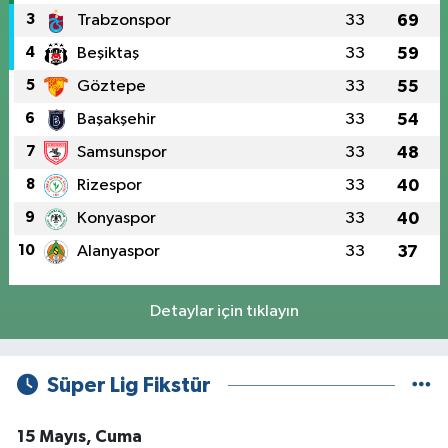
3
Trabzonspor
33
69
4
Beşiktaş
33
59
5
Göztepe
33
55
6
Başakşehir
33
54
7
Samsunspor
33
48
8
Rizespor
33
40
9
Konyaspor
33
40
10
Alanyaspor
33
37
Detaylar için tıklayın
Süper Lig Fikstür
15 Mayıs, Cuma