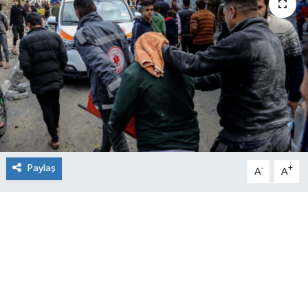
Paylaş
-
+
A
A