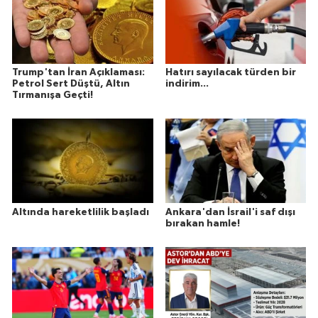
Trump'tan İran Açıklaması:
Hatırı sayılacak türden bir
Petrol Sert Düştü, Altın
indirim...
Tırmanışa Geçti!
Altında hareketlilik başladı
Ankara'dan İsrail'i saf dışı
bırakan hamle!