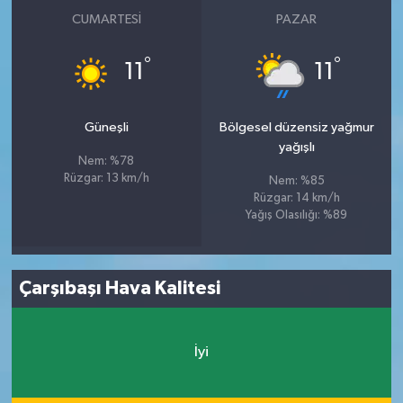
CUMARTESI
PAZAR
°
°
11
11
Güneşli
Bölgesel düzensiz yağmur
yağışlı
Nem: %78
Rüzgar: 13 km/h
Nem: %85
Rüzgar: 14 km/h
Yağış Olasılığı: %89
Çarşıbaşı Hava Kalitesi
İyi