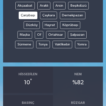
Akçaabat
Araklı
Arsin
Beşikdüzü
Çarşıbaşı
Çaykara
Dernekpazarı
Düzköy
Hayrat
Köprübaşı
Maçka
Of
Ortahisar
Şalpazarı
Sürmene
Tonya
Vakfıkebir
Yomra
HISSEDILEN
NEM
°
10
%82
BASINÇ
RÜZGAR