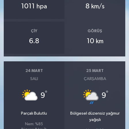
1011
8
hpa
km/s
ÇIY
GÖRÜŞ
6.8
10
km
24 MART
25 MART
SALI
ÇARŞAMBA
°
°
9
9
Parçalı Bulutlu
Bölgesel düzensiz yağmur
yağışlı
Nem: %85