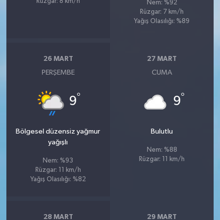
Rüzgar: 8 km/h
Nem: %92
Rüzgar: 7 km/h
Yağış Olasılığı: %89
26 MART
27 MART
PERŞEMBE
CUMA
°
°
9
9
Bölgesel düzensiz yağmur
Bulutlu
yağışlı
Nem: %88
Rüzgar: 11 km/h
Nem: %93
Rüzgar: 11 km/h
Yağış Olasılığı: %82
28 MART
29 MART