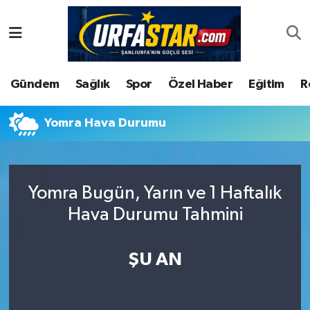
ASAYİS
Şanlıurfa Nöbetçi Eczaneler
Gündem
Sağlık
Spor
Özel Haber
Eğitim
R
ÇEVRE
Şanlıurfa Hava Durumu
DUNYA
Şanlıurfa Namaz Vakitleri
Yomra Hava Durumu
Eğitim
Şanlıurfa Trafik Yoğunluk Haritası
Yomra Bugün, Yarın ve 1 Haftalık
Ekonomi
Süper Lig Puan Durumu ve Fikstür
Hava Durumu Tahmini
Gündem
Tüm Manşetler
ŞU AN
Kültür
Son Dakika Haberleri
Magazin
Haber Arşivi