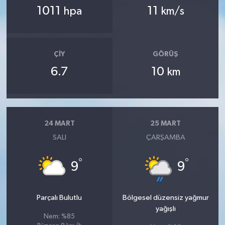
1011
11
hpa
km/s
ÇIY
GÖRÜŞ
6.7
10
km
24 MART
25 MART
SALI
ÇARŞAMBA
°
°
9
9
Parçalı Bulutlu
Bölgesel düzensiz yağmur
yağışlı
Nem: %85