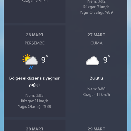
Rüzgar: 8 km/h
Nem: %92
Rüzgar: 7 km/h
Yağış Olasılığı: %89
26 MART
27 MART
PERŞEMBE
CUMA
°
°
9
9
Bölgesel düzensiz yağmur
Bulutlu
yağışlı
Nem: %88
Rüzgar: 11 km/h
Nem: %93
Rüzgar: 11 km/h
Yağış Olasılığı: %89
28 MART
29 MART