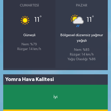
CUMARTESI
PAZAR
°
°
11
11
Güneşli
Bölgesel düzensiz yağmur
yağışlı
Nem: %79
Rüzgar: 14 km/h
Nem: %85
Rüzgar: 14 km/h
Yağış Olasılığı: %86
Yomra Hava Kalitesi
İyi