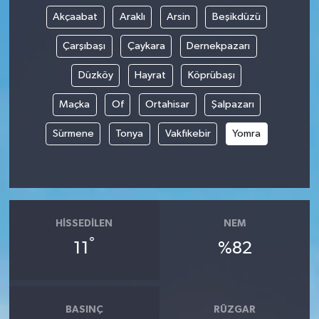
Akçaabat
Araklı
Arsin
Beşikdüzü
Çarşıbaşı
Çaykara
Dernekpazarı
Düzköy
Hayrat
Köprübaşı
Maçka
Of
Ortahisar
Şalpazarı
Sürmene
Tonya
Vakfıkebir
Yomra
HISSEDILEN
NEM
°
11
%82
BASINÇ
RÜZGAR