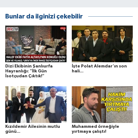
Bunlar da ilginizi çekebilir
Dizi Ekibinin Şanlıurfa
İşte Polat Alemdar'ın son
Hayranlığı: "İlk Gün
hali...
İsotçudan Çıktık!"
Kızıldemir Ailesinin mutlu
Muhammed örneğiyle
günü...
yırtmaya çalıştı!