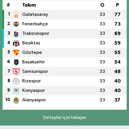
#
Takım
O
P
1
Galatasaray
33
77
2
Fenerbahçe
33
73
3
Trabzonspor
33
69
4
Beşiktaş
33
59
5
Göztepe
33
55
6
Başakşehir
33
54
7
Samsunspor
33
48
8
Rizespor
33
40
9
Konyaspor
33
40
10
Alanyaspor
33
37
Detaylar için tıklayın