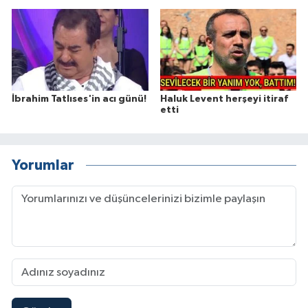
İbrahim Tatlıses'in acı günü!
Haluk Levent herşeyi itiraf
etti
Yorumlar