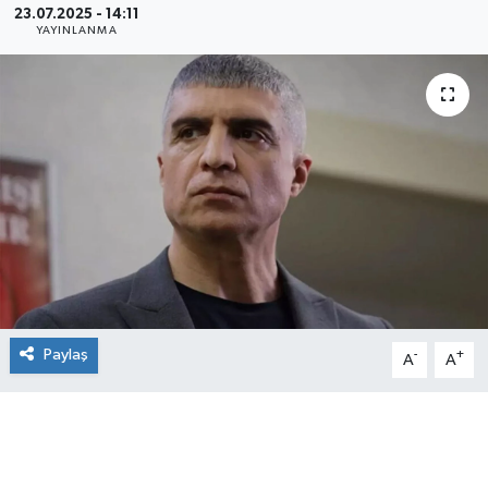
23.07.2025 - 14:11
YAYINLANMA
Paylaş
-
+
A
A