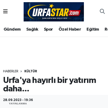
ASAYİS
Şanlıurfa Nöbetçi Eczaneler
Gündem
Sağlık
Spor
Özel Haber
Eğitim
R
ÇEVRE
Şanlıurfa Hava Durumu
DUNYA
Şanlıurfa Namaz Vakitleri
Eğitim
Şanlıurfa Trafik Yoğunluk Haritası
Ekonomi
Süper Lig Puan Durumu ve Fikstür
HABERLER
KÜLTÜR
Urfa'ya hayırlı bir yatırım
Gündem
Tüm Manşetler
daha...
Kültür
Son Dakika Haberleri
28.09.2023 - 19:36
Magazin
Haber Arşivi
YAYINLANMA