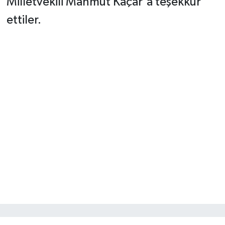
Milletvekili Mahmut Kaçar'a teşekkür
ettiler.