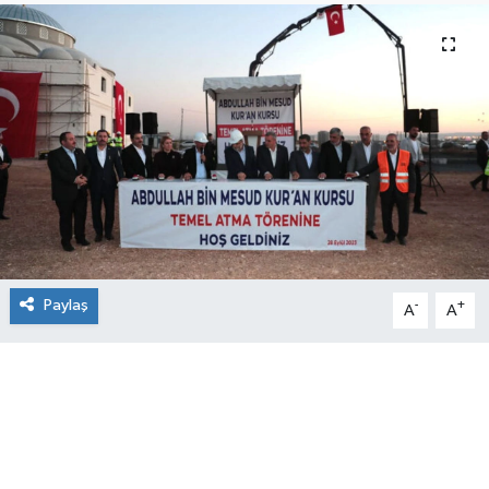
Paylaş
-
+
A
A