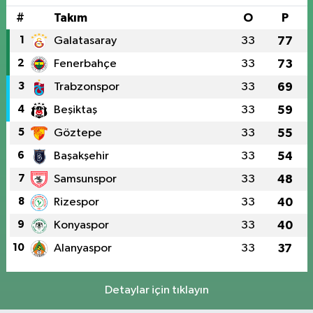
#
Takım
O
P
1
Galatasaray
33
77
2
Fenerbahçe
33
73
3
Trabzonspor
33
69
4
Beşiktaş
33
59
5
Göztepe
33
55
6
Başakşehir
33
54
7
Samsunspor
33
48
8
Rizespor
33
40
9
Konyaspor
33
40
10
Alanyaspor
33
37
Detaylar için tıklayın