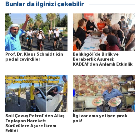
Bunlar da ilginizi çekebilir
Prof. Dr. Klaus Schmidt için
Balıklıgöl’de Birlik ve
pedal çevirdiler
Beraberlik Aşuresi:
KADEM’den Anlamlı Etkinlik
Soil Çavuş Petrol’den Alkış
İlgi var ama yetişen çırak
Toplayan Hareket:
yok!
Sürücülere Aşure İkram
Edildi