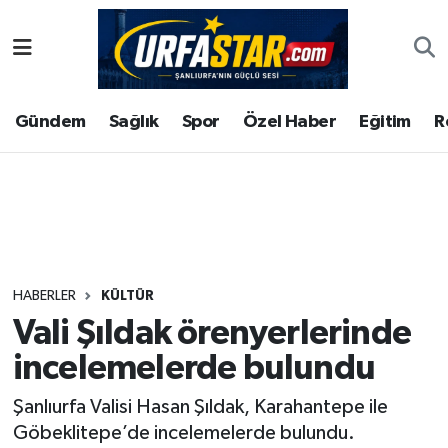
ASAYİS
Şanlıurfa Nöbetçi Eczaneler
Gündem
Sağlık
Spor
Özel Haber
Eğitim
R
ÇEVRE
Şanlıurfa Hava Durumu
DUNYA
Şanlıurfa Namaz Vakitleri
Eğitim
Şanlıurfa Trafik Yoğunluk Haritası
Ekonomi
Süper Lig Puan Durumu ve Fikstür
HABERLER
KÜLTÜR
Vali Şıldak örenyerlerinde
Gündem
Tüm Manşetler
incelemelerde bulundu
Kültür
Son Dakika Haberleri
Şanlıurfa Valisi Hasan Şıldak, Karahantepe ile
Göbeklitepe’de incelemelerde bulundu.
Magazin
Haber Arşivi