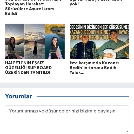
Toplayan Hareket:
yok!
Sürücülere Aşure İkram
Edildi
HALFETİ'NİN EŞSİZ
İşte karşınızda Kazancı
GÜZELLİĞİ SUP BOARD
Bedih'in torunu Bedih
ÜZERİNDEN TANITILDI
Yoluk...
Yorumlar