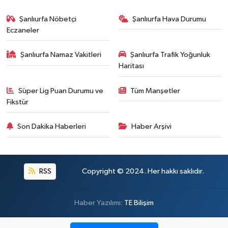
Şanlıurfa Nöbetçi
Şanlıurfa Hava Durumu
Eczaneler
Şanlıurfa Namaz Vakitleri
Şanlıurfa Trafik Yoğunluk
Haritası
Süper Lig Puan Durumu ve
Tüm Manşetler
Fikstür
Son Dakika Haberleri
Haber Arşivi
RSS
Copyright © 2024. Her hakkı saklıdır.
Haber Yazılımı:
TE Bilişim