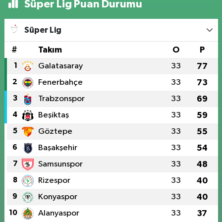
Süper Lig Puan Durumu
Süper Lig
#
Takım
O
P
1
Galatasaray
33
77
2
Fenerbahçe
33
73
3
Trabzonspor
33
69
4
Beşiktaş
33
59
5
Göztepe
33
55
6
Başakşehir
33
54
7
Samsunspor
33
48
8
Rizespor
33
40
9
Konyaspor
33
40
10
Alanyaspor
33
37