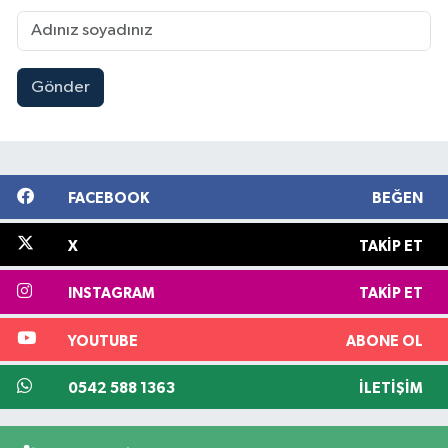
Gönder
FACEBOOK
BEĞEN
X
TAKIP ET
INSTAGRAM
TAKIP ET
YOUTUBE
ABONE OL
0542 588 1363
İLETIŞIM