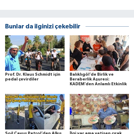
Bunlar da ilginizi çekebilir
Prof. Dr. Klaus Schmidt için
Balıklıgöl’de Birlik ve
pedal çevirdiler
Beraberlik Aşuresi:
KADEM’den Anlamlı Etkinlik
Soil Çavuş Petrol’den Alkış
İlgi var ama yetişen çırak