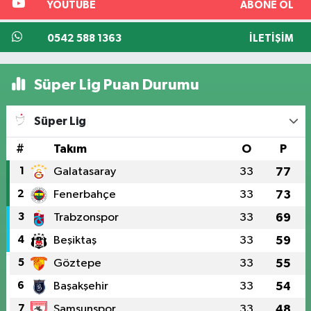
YOUTUBE
ABONE OL
0542 588 1363
İLETIŞIM
Süper Lig Puan Durumu
Süper Lig
#
Takım
O
P
1
Galatasaray
33
77
2
Fenerbahçe
33
73
3
Trabzonspor
33
69
4
Beşiktaş
33
59
5
Göztepe
33
55
6
Başakşehir
33
54
7
Samsunspor
33
48