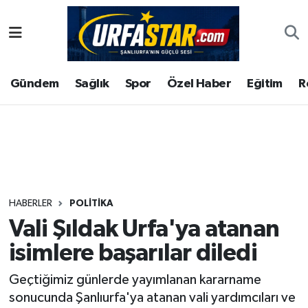
ASAYİS
Şanlıurfa Nöbetçi Eczaneler
Gündem
Sağlık
Spor
Özel Haber
Eğitim
R
ÇEVRE
Şanlıurfa Hava Durumu
DUNYA
Şanlıurfa Namaz Vakitleri
Eğitim
Şanlıurfa Trafik Yoğunluk Haritası
Ekonomi
Süper Lig Puan Durumu ve Fikstür
HABERLER
POLITIKA
Vali Şıldak Urfa'ya atanan
Gündem
Tüm Manşetler
isimlere başarılar diledi
Kültür
Son Dakika Haberleri
Geçtiğimiz günlerde yayımlanan kararname
sonucunda Şanlıurfa'ya atanan vali yardımcıları ve
Magazin
Haber Arşivi