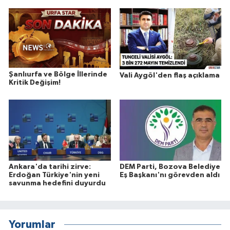
Şanlıurfa ve Bölge İllerinde
Vali Aygöl'den flaş açıklama
Kritik Değişim!
Ankara'da tarihi zirve:
DEM Parti, Bozova Belediye
Erdoğan Türkiye'nin yeni
Eş Başkanı'nı görevden aldı
savunma hedefini duyurdu
Yorumlar