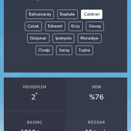
Bahçesaray
Başkale
Çaldıran
Çatak
Edremit
Erciş
Gevaş
Gürpınar
İpekyolu
Muradiye
Özalp
Saray
Tuşba
HISSEDILEN
NEM
°
2
%76
BASINÇ
RÜZGAR