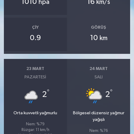
1010
16
hpa
km/s
ÇIY
GÖRÜŞ
0.9
10
km
23 MART
24 MART
PAZARTESI
SALI
°
°
2
2
Orta kuvvetli yağmurlu
Bölgesel düzensiz yağmur
yağışlı
Nem: %79
Rüzgar: 11 km/h
Nem: %76