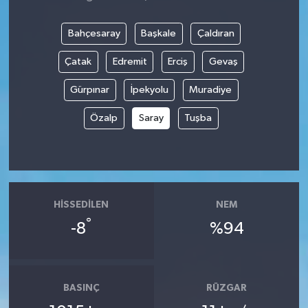
Bahçesaray
Başkale
Çaldıran
Çatak
Edremit
Erciş
Gevaş
Gürpınar
İpekyolu
Muradiye
Özalp
Saray
Tuşba
HISSEDILEN
NEM
°
-8
%94
BASINÇ
RÜZGAR