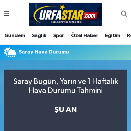
ASAYİS
Şanlıurfa Nöbetçi Eczaneler
Gündem
Sağlık
Spor
Özel Haber
Eğitim
R
ÇEVRE
Şanlıurfa Hava Durumu
DUNYA
Şanlıurfa Namaz Vakitleri
Saray Hava Durumu
Eğitim
Şanlıurfa Trafik Yoğunluk Haritası
Saray Bugün, Yarın ve 1 Haftalık
Ekonomi
Süper Lig Puan Durumu ve Fikstür
Hava Durumu Tahmini
Gündem
Tüm Manşetler
ŞU AN
Kültür
Son Dakika Haberleri
Magazin
Haber Arşivi