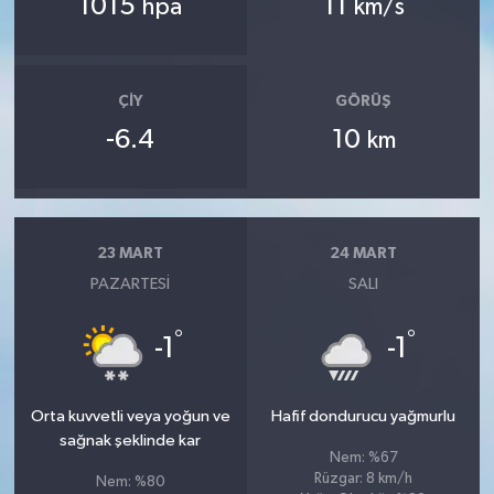
1015
11
hpa
km/s
ÇIY
GÖRÜŞ
-6.4
10
km
23 MART
24 MART
PAZARTESI
SALI
°
°
-1
-1
Orta kuvvetli veya yoğun ve
Hafif dondurucu yağmurlu
sağnak şeklinde kar
Nem: %67
Rüzgar: 8 km/h
Nem: %80