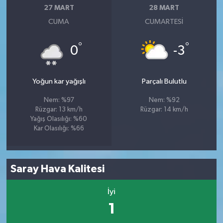
27 MART
28 MART
CUMA
CUMARTESI
°
°
0
-3
Yoğun kar yağışlı
Parçalı Bulutlu
Nem: %97
Nem: %92
Rüzgar: 13 km/h
Rüzgar: 14 km/h
Yağış Olasılığı: %60
Kar Olasılığı: %66
Saray Hava Kalitesi
İyi
1