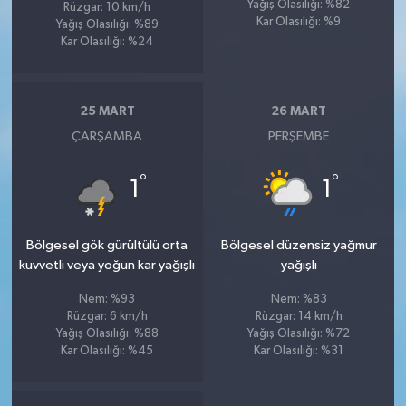
Yağış Olasılığı: %82
Rüzgar: 10 km/h
Kar Olasılığı: %9
Yağış Olasılığı: %89
Kar Olasılığı: %24
25 MART
26 MART
ÇARŞAMBA
PERŞEMBE
°
°
1
1
Bölgesel gök gürültülü orta
Bölgesel düzensiz yağmur
kuvvetli veya yoğun kar yağışlı
yağışlı
Nem: %93
Nem: %83
Rüzgar: 6 km/h
Rüzgar: 14 km/h
Yağış Olasılığı: %88
Yağış Olasılığı: %72
Kar Olasılığı: %45
Kar Olasılığı: %31