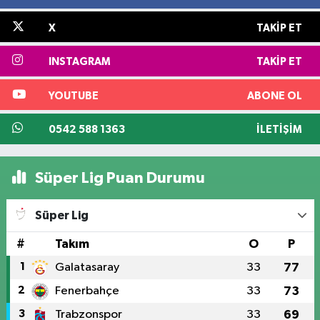
X
TAKIP ET
INSTAGRAM
TAKIP ET
YOUTUBE
ABONE OL
0542 588 1363
İLETIŞIM
Süper Lig Puan Durumu
Süper Lig
#
Takım
O
P
1
Galatasaray
33
77
2
Fenerbahçe
33
73
3
Trabzonspor
33
69