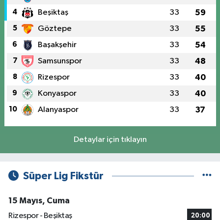
4
Beşiktaş
33
59
5
Göztepe
33
55
6
Başakşehir
33
54
7
Samsunspor
33
48
8
Rizespor
33
40
9
Konyaspor
33
40
10
Alanyaspor
33
37
Detaylar için tıklayın
Süper Lig Fikstür
15 Mayıs, Cuma
Rizespor - Beşiktaş
20:00