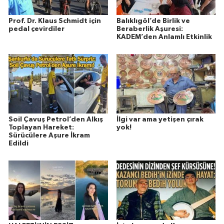
Prof. Dr. Klaus Schmidt için
Balıklıgöl’de Birlik ve
pedal çevirdiler
Beraberlik Aşuresi:
KADEM’den Anlamlı Etkinlik
Soil Çavuş Petrol’den Alkış
İlgi var ama yetişen çırak
Toplayan Hareket:
yok!
Sürücülere Aşure İkram
Edildi