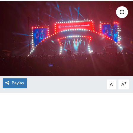
Paylaş
-
+
A
A