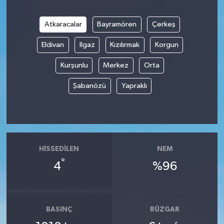
Atkaracalar
Bayramören
Çerkeş
Eldivan
Ilgaz
Kızılırmak
Korgun
Kurşunlu
Merkez
Orta
Şabanözü
Yapraklı
HISSEDILEN
NEM
°
4
%96
BASINÇ
RÜZGAR