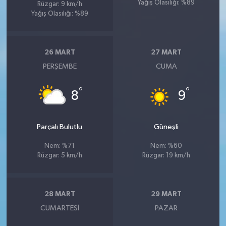
Yağış Olasılığı: %89
Rüzgar: 9 km/h
Yağış Olasılığı: %89
26 MART
27 MART
PERŞEMBE
CUMA
°
°
8
9
Parçalı Bulutlu
Güneşli
Nem: %71
Nem: %60
Rüzgar: 5 km/h
Rüzgar: 19 km/h
28 MART
29 MART
CUMARTESI
PAZAR