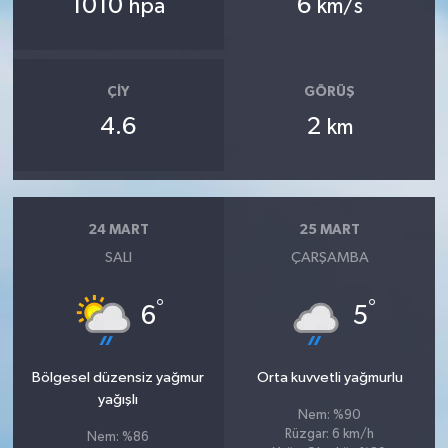
1010
6
hpa
km/s
ÇIY
GÖRÜŞ
4.6
2
km
24 MART
25 MART
SALI
ÇARŞAMBA
°
°
6
5
Bölgesel düzensiz yağmur
Orta kuvvetli yağmurlu
yağışlı
Nem: %90
Rüzgar: 6 km/h
Nem: %86