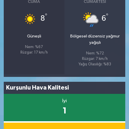
CUMA
CUMARTESI
°
°
8
6
Güneşli
Bölgesel düzensiz yağmur
yağışlı
Nem: %67
Rüzgar: 17 km/h
Nem: %72
Rüzgar: 7 km/h
Yağış Olasılığı: %83
Kurşunlu Hava Kalitesi
İyi
1