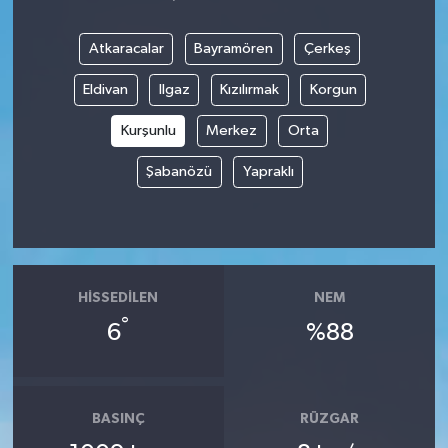
Atkaracalar
Bayramören
Çerkeş
Eldivan
Ilgaz
Kızılırmak
Korgun
Kurşunlu
Merkez
Orta
Şabanözü
Yapraklı
HISSEDILEN
NEM
°
6
%88
BASINÇ
RÜZGAR