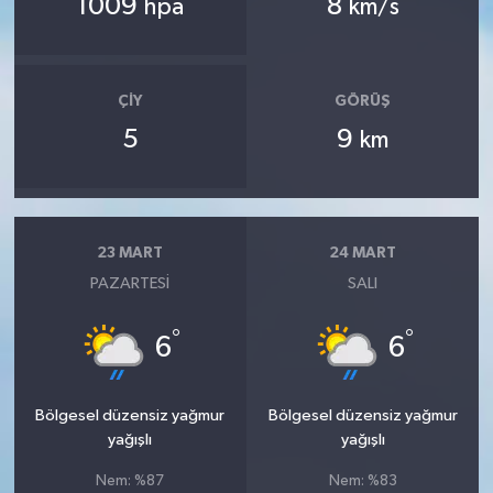
1009
8
hpa
km/s
ÇIY
GÖRÜŞ
5
9
km
23 MART
24 MART
PAZARTESI
SALI
°
°
6
6
Bölgesel düzensiz yağmur
Bölgesel düzensiz yağmur
yağışlı
yağışlı
Nem: %87
Nem: %83