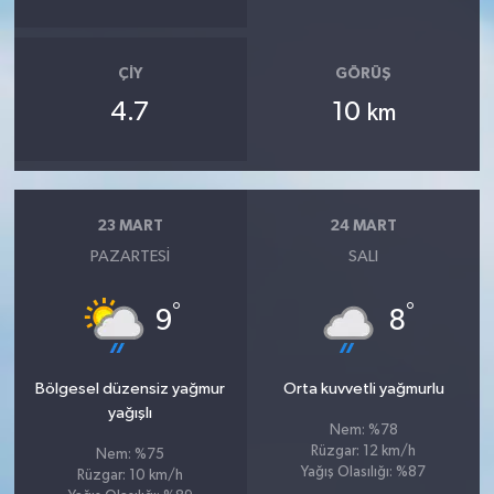
ÇIY
GÖRÜŞ
4.7
10
km
23 MART
24 MART
PAZARTESI
SALI
°
°
9
8
Bölgesel düzensiz yağmur
Orta kuvvetli yağmurlu
yağışlı
Nem: %78
Rüzgar: 12 km/h
Nem: %75
Yağış Olasılığı: %87
Rüzgar: 10 km/h