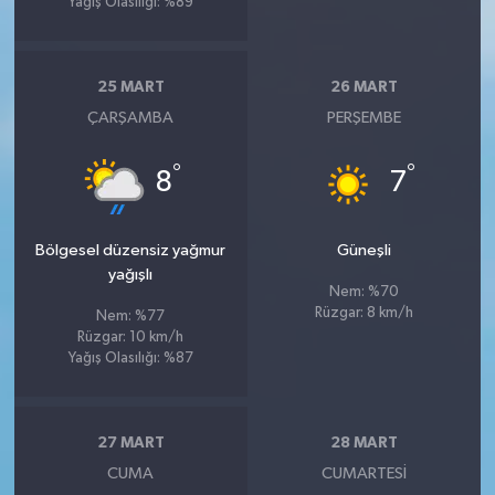
Yağış Olasılığı: %89
25 MART
26 MART
ÇARŞAMBA
PERŞEMBE
°
°
8
7
Bölgesel düzensiz yağmur
Güneşli
yağışlı
Nem: %70
Rüzgar: 8 km/h
Nem: %77
Rüzgar: 10 km/h
Yağış Olasılığı: %87
27 MART
28 MART
CUMA
CUMARTESI