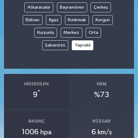
Atkaracalar
Bayramören
Çerkeş
Eldivan
Ilgaz
Kızılırmak
Korgun
Kurşunlu
Merkez
Orta
Şabanözü
Yapraklı
HISSEDILEN
NEM
°
9
%73
BASINÇ
RÜZGAR
1006
6
hpa
km/s