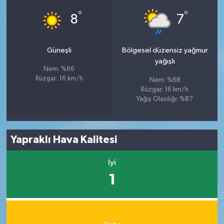
°
°
8
7
Güneşli
Bölgesel düzensiz yağmur
yağışlı
Nem: %66
Rüzgar: 16 km/h
Nem: %68
Rüzgar: 16 km/h
Yağış Olasılığı: %87
Yapraklı Hava Kalitesi
İyi
1