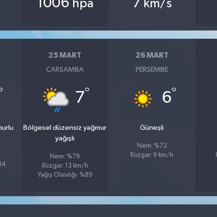
1006
7
hpa
km/s
25 MART
26 MART
ÇARŞAMBA
PERŞEMBE
°
°
°
7
6
murlu
Bölgesel düzensiz yağmur
Güneşli
yağışlı
Nem: %72
Rüzgar: 9 km/h
Nem: %79
%84
Rüzgar: 13 km/h
Yağış Olasılığı: %89