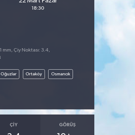
22 Mart Pazar
18:30
 1 mm, Çiy Noktası: 3.4,
8
Oğuzlar
Ortaköy
Osmancık
ÇIY
GÖRÜŞ