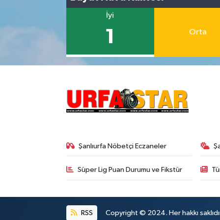
İyi
1
Orta
Şanlıurfa Nöbetçi Eczaneler
Ş
Süper Lig Puan Durumu ve Fikstür
Tü
RSS
Copyright © 2024. Her hakkı saklıdı