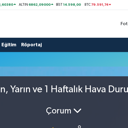
1,60380
6862,09000
14.598,00
79.591,74
ALTIN
BİST
BTC
Fot
Eğitim
Röportaj
, Yarın ve 1 Haftalık Hava Du
Çorum