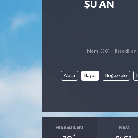
ŞU AN
Nem: %61, Hissedilen S
Alaca
Bayat
Boğazkale
HISSEDILEN
NEM
°