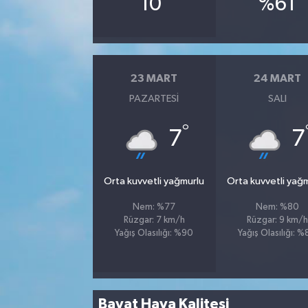
10
%61
23 MART
24 MART
PAZARTESI
SALI
°
7
7
Orta kuvvetli yağmurlu
Orta kuvvetli yağ
Nem: %77
Nem: %80
Rüzgar: 7 km/h
Rüzgar: 9 km/h
Yağış Olasılığı: %90
Yağış Olasılığı: 
Bayat Hava Kalitesi