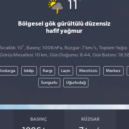
°
11
Bölgesel gök gürültülü düzensiz
hafif yağmur
°
ıcaklık: 10
, Basınç: 1006 hPa, Rüzgar: 7 km/s, Toplam Yağış:
Görüş Mesafesi: 10 km, Gün Doğumu: 6:44, Gün Batımı: 18:5
Dodurga
İskilip
Kargı
Laçin
Mecitözü
Merkez
Sungurlu
Uğurludağ
BASINÇ
RÜZGAR