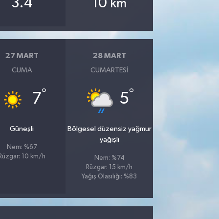
3.4
10
km
27 MART
28 MART
CUMA
CUMARTESI
°
°
7
5
Güneşli
Bölgesel düzensiz yağmur
yağışlı
Nem: %67
Rüzgar: 10 km/h
Nem: %74
Rüzgar: 15 km/h
Yağış Olasılığı: %83