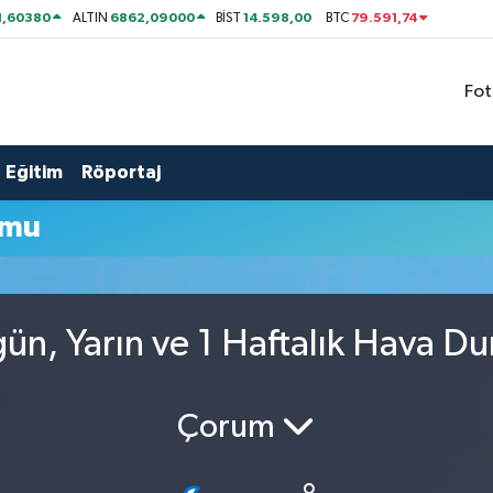
1,60380
6862,09000
14.598,00
79.591,74
ALTIN
BİST
BTC
Fot
Eğitim
Röportaj
umu
ün, Yarın ve 1 Haftalık Hava D
Çorum