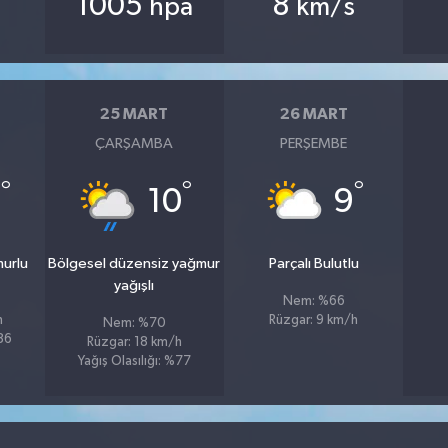
1005
8
hpa
km/s
25 MART
26 MART
ÇARŞAMBA
PERŞEMBE
°
°
°
1
10
9
murlu
Bölgesel düzensiz yağmur
Parçalı Bulutlu
yağışlı
Nem: %66
h
Rüzgar: 9 km/h
Nem: %70
%86
Rüzgar: 18 km/h
Yağış Olasılığı: %77