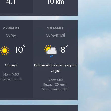
4.1
10
km
27 MART
28 MART
CUMA
CUMARTESI
°
°
10
8
Güneşli
Bölgesel düzensiz yağmur
yağışlı
Nem: %63
Rüzgar: 8 km/h
Nem: %63
Rüzgar: 25 km/h
Yağış Olasılığı: %86