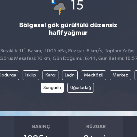
°
15
Bölgesel gök gürültülü düzensiz
hafif yağmur
°
ıcaklık: 11
, Basınç: 1005 hPa, Rüzgar: 8 km/s, Toplam Yağış:
Görüş Mesafesi: 10 km, Gün Doğumu: 6:44, Gün Batımı: 18:5
Dodurga
İskilip
Kargı
Laçin
Mecitözü
Merkez
Sungurlu
Uğurludağ
BASINÇ
RÜZGAR