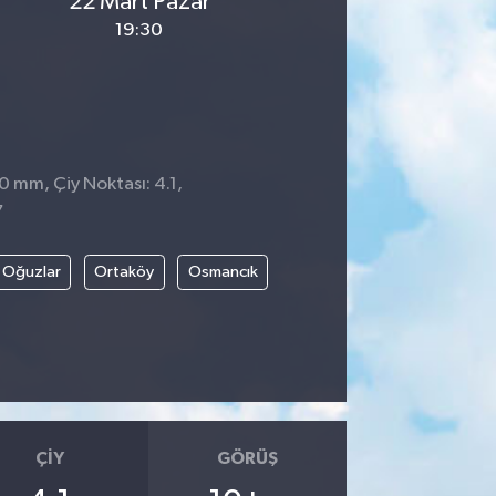
22 Mart Pazar
19:30
 0 mm, Çiy Noktası: 4.1,
7
Oğuzlar
Ortaköy
Osmancık
ÇIY
GÖRÜŞ