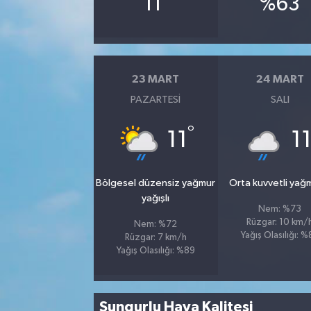
11
%63
23 MART
24 MART
PAZARTESI
SALI
°
11
1
Bölgesel düzensiz yağmur
Orta kuvvetli yağ
yağışlı
Nem: %73
Rüzgar: 10 km/
Nem: %72
Yağış Olasılığı: 
Rüzgar: 7 km/h
Yağış Olasılığı: %89
Sungurlu Hava Kalitesi