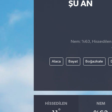
ŞU AN
Nem: %63, Hissedilen S
Alaca
Bayat
Boğazkale
HISSEDILEN
NEM
°