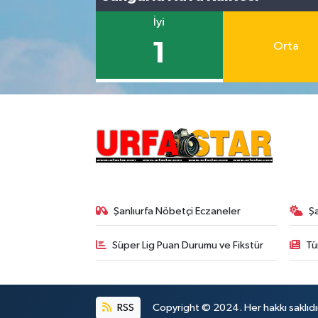
İyi
1
Orta
Şanlıurfa Nöbetçi Eczaneler
Ş
Süper Lig Puan Durumu ve Fikstür
Tü
RSS
Copyright © 2024. Her hakkı saklıdı