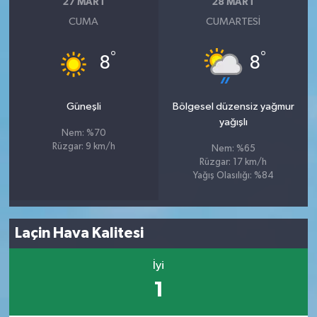
27 MART
28 MART
CUMA
CUMARTESI
°
°
8
8
Güneşli
Bölgesel düzensiz yağmur
yağışlı
Nem: %70
Rüzgar: 9 km/h
Nem: %65
Rüzgar: 17 km/h
Yağış Olasılığı: %84
Laçin Hava Kalitesi
İyi
1