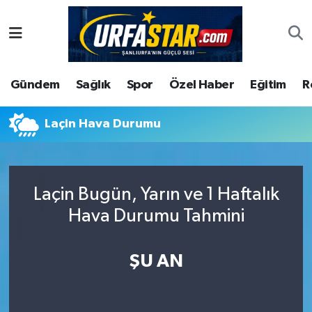
ASAYİS
Şanlıurfa Nöbetçi Eczaneler
Gündem
Sağlık
Spor
Özel Haber
Eğitim
R
ÇEVRE
Şanlıurfa Hava Durumu
DUNYA
Şanlıurfa Namaz Vakitleri
Laçin Hava Durumu
Eğitim
Şanlıurfa Trafik Yoğunluk Haritası
Laçin Bugün, Yarın ve 1 Haftalık
Ekonomi
Süper Lig Puan Durumu ve Fikstür
Hava Durumu Tahmini
Gündem
Tüm Manşetler
ŞU AN
Kültür
Son Dakika Haberleri
Magazin
Haber Arşivi