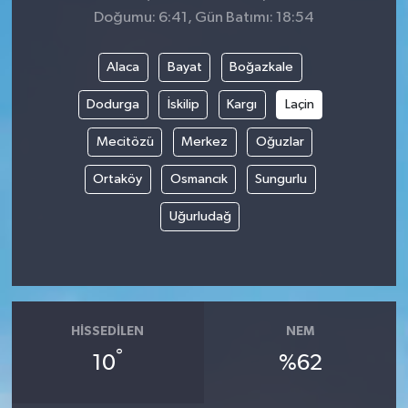
Doğumu: 6:41, Gün Batımı: 18:54
Alaca
Bayat
Boğazkale
Dodurga
İskilip
Kargı
Laçin
Mecitözü
Merkez
Oğuzlar
Ortaköy
Osmancık
Sungurlu
Uğurludağ
HISSEDILEN
NEM
°
10
%62