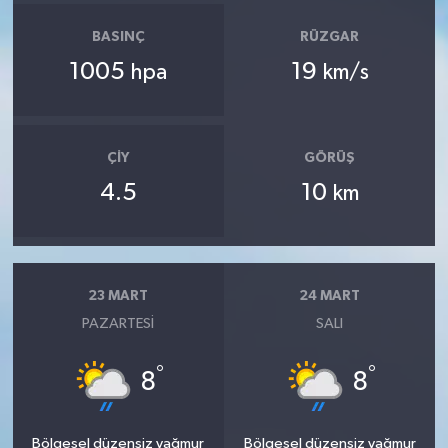
BASINÇ
RÜZGAR
1005
19
hpa
km/s
ÇIY
GÖRÜŞ
4.5
10
km
23 MART
24 MART
PAZARTESI
SALI
°
°
8
8
Bölgesel düzensiz yağmur
Bölgesel düzensiz yağmur