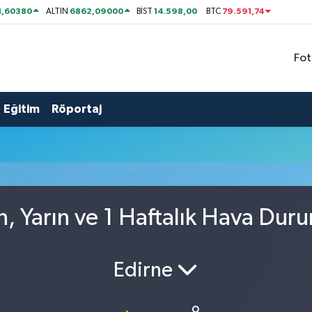
1,60380
6862,09000
14.598,00
79.591,74
ALTIN
BİST
BTC
Fot
Eğitim
Röportaj
, Yarın ve 1 Haftalık Hava Dur
Edirne