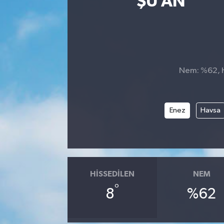
ŞU AN
Nem: %62, Hi
Enez
Havsa
HISSEDILEN
NEM
°
8
%62