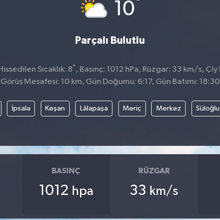
°
10
Parçalı Bulutlu
°
ssedilen Sıcaklık: 8
, Basınç: 1012 hPa, Rüzgar: 33 km/s, Çiy 
Görüş Mesafesi: 10 km, Gün Doğumu: 6:17, Gün Batımı: 18:30
İpsala
Keşan
Lâlapaşa
Meriç
Merkez
Süloğlu
BASINÇ
RÜZGAR
1012
33
hpa
km/s