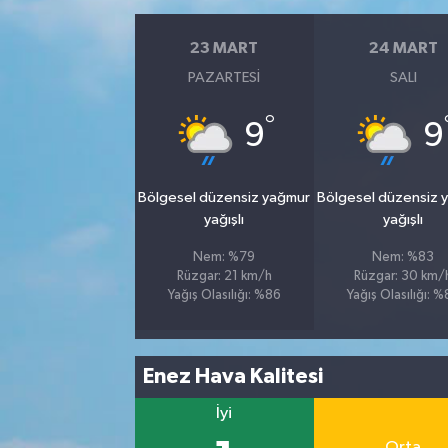
23 MART
24 MART
PAZARTESI
SALI
°
9
9
Bölgesel düzensiz yağmur
Bölgesel düzensiz 
yağışlı
yağışlı
Nem: %79
Nem: %83
Rüzgar: 21 km/h
Rüzgar: 30 km/
Yağış Olasılığı: %86
Yağış Olasılığı: 
Enez Hava Kalitesi
İyi
Orta