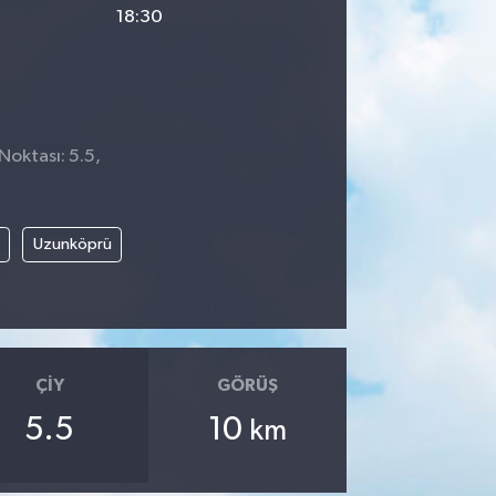
18:30
Noktası: 5.5,
Uzunköprü
ÇIY
GÖRÜŞ
5.5
10
km