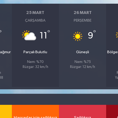
25 MART
26 MART
ÇARŞAMBA
PERŞEMBE
°
°
°
11
9
yağmur
Parçalı Bulutlu
Güneşli
Bölge
Nem: %70
Nem: %75
Rüzgar: 32 km/h
Rüzgar: 12 km/h
h
%88
Y
Hassaslar için sağlıksız
Sağlıksız