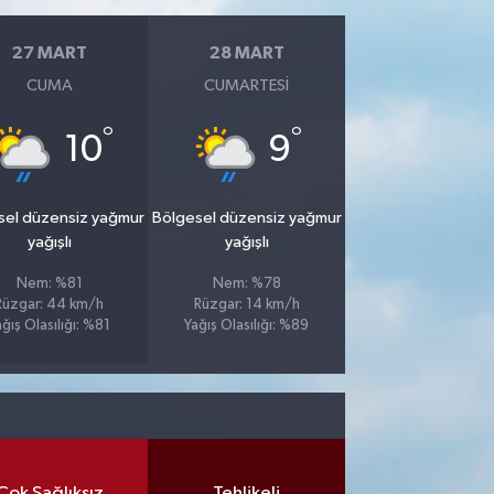
27 MART
28 MART
CUMA
CUMARTESI
°
°
10
9
sel düzensiz yağmur
Bölgesel düzensiz yağmur
yağışlı
yağışlı
Nem: %81
Nem: %78
Rüzgar: 44 km/h
Rüzgar: 14 km/h
ağış Olasılığı: %81
Yağış Olasılığı: %89
Çok Sağlıksız
Tehlikeli