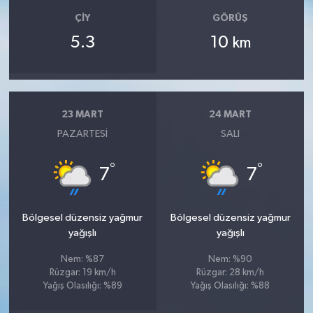
ÇIY
GÖRÜŞ
5.3
10
km
23 MART
24 MART
PAZARTESI
SALI
°
°
7
7
Bölgesel düzensiz yağmur
Bölgesel düzensiz yağmur
yağışlı
yağışlı
Nem: %87
Nem: %90
Rüzgar: 19 km/h
Rüzgar: 28 km/h
Yağış Olasılığı: %89
Yağış Olasılığı: %88