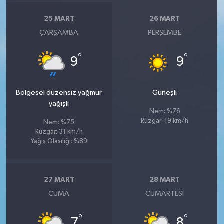
25 MART
26 MART
ÇARŞAMBA
PERŞEMBE
°
°
9
9
Bölgesel düzensiz yağmur
Güneşli
yağışlı
Nem: %76
Rüzgar: 19 km/h
Nem: %75
Rüzgar: 31 km/h
Yağış Olasılığı: %89
27 MART
28 MART
CUMA
CUMARTESI
°
°
7
8