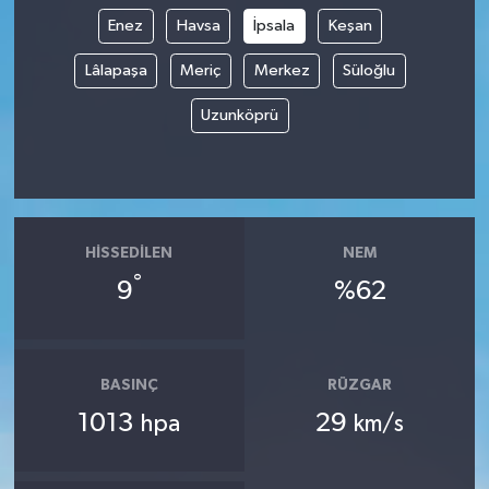
Enez
Havsa
İpsala
Keşan
Lâlapaşa
Meriç
Merkez
Süloğlu
Uzunköprü
HISSEDILEN
NEM
°
9
%62
BASINÇ
RÜZGAR
1013
29
hpa
km/s