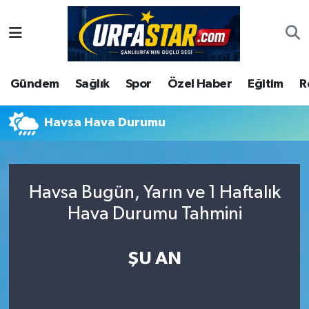
ASAYİS
Şanlıurfa Nöbetçi Eczaneler
Gündem
Sağlık
Spor
Özel Haber
Eğitim
R
ÇEVRE
Şanlıurfa Hava Durumu
DUNYA
Şanlıurfa Namaz Vakitleri
Havsa Hava Durumu
Eğitim
Şanlıurfa Trafik Yoğunluk Haritası
Havsa Bugün, Yarın ve 1 Haftalık
Ekonomi
Süper Lig Puan Durumu ve Fikstür
Hava Durumu Tahmini
Gündem
Tüm Manşetler
ŞU AN
Kültür
Son Dakika Haberleri
Magazin
Haber Arşivi