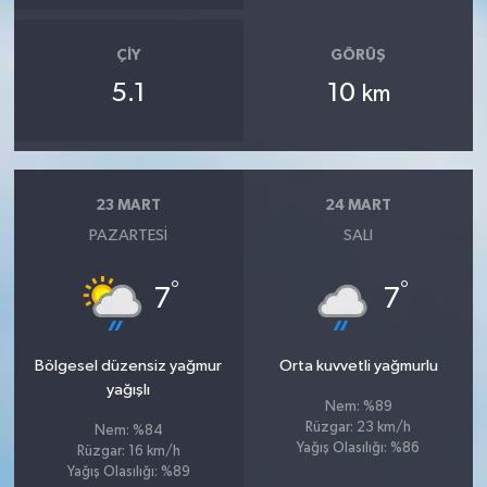
ÇIY
GÖRÜŞ
5.1
10
km
23 MART
24 MART
PAZARTESI
SALI
°
°
7
7
Bölgesel düzensiz yağmur
Orta kuvvetli yağmurlu
yağışlı
Nem: %89
Rüzgar: 23 km/h
Nem: %84
Yağış Olasılığı: %86
Rüzgar: 16 km/h
Yağış Olasılığı: %89