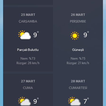
25 MART
26 MART
ÇARŞAMBA
PERŞEMBE
°
°
9
9
Parçalı Bulutlu
Güneşli
Nem: %73
Nem: %75
Rüzgar: 26 km/h
Rüzgar: 21 km/h
27 MART
28 MART
CUMA
CUMARTESI
°
°
9
7