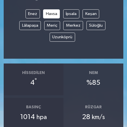
Enez
Havsa
İpsala
Keşan
Lâlapaşa
Meriç
Merkez
Süloğlu
Uzunköprü
HISSEDILEN
NEM
°
4
%85
BASINÇ
RÜZGAR
1014
28
hpa
km/s