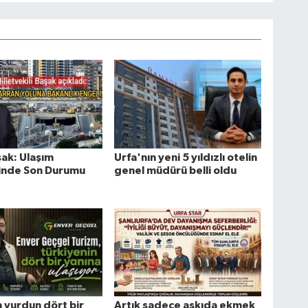
şak: Ulaşım
Urfa'nın yeni 5 yıldızlı otelin
rinde Son Durumu
genel müdürü belli oldu
 yurdun dört bir
Artık sadece askıda ekmek