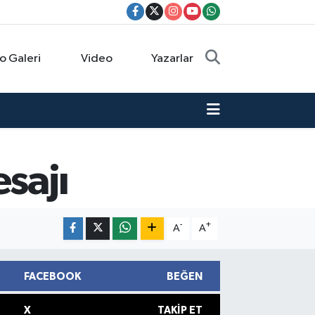
o Galeri
Video
Yazarlar
sajı
-
+
A
A
FACEBOOK
BEĞEN
X
TAKIP ET