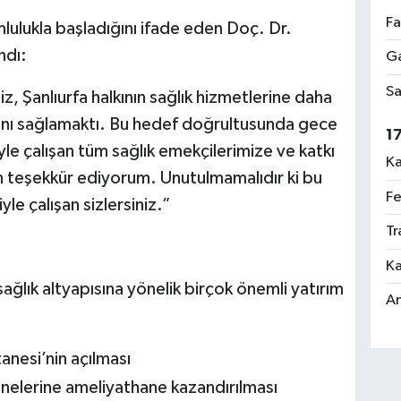
Fa
ulukla başladığını ifade eden Doç. Dr.
ndı:
Ga
Sa
 Şanlıurfa halkının sağlık hizmetlerine daha
şmasını sağlamaktı. Bu hedef doğrultusunda gece
1
e çalışan tüm sağlık emekçilerimize ve katkı
Ka
 teşekkür ediyorum. Unutulmamalıdır ki bu
Fe
yle çalışan sizlersiniz.”
Tr
Ka
ğlık altyapısına yönelik birçok önemli yatırım
An
tanesi’nin açılması
anelerine ameliyathane kazandırılması