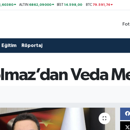
1,60380
6862,09000
14.598,00
79.591,74
ALTIN
BİST
BTC
Fot
Eğitim
Röportaj
olmaz’dan Veda Me