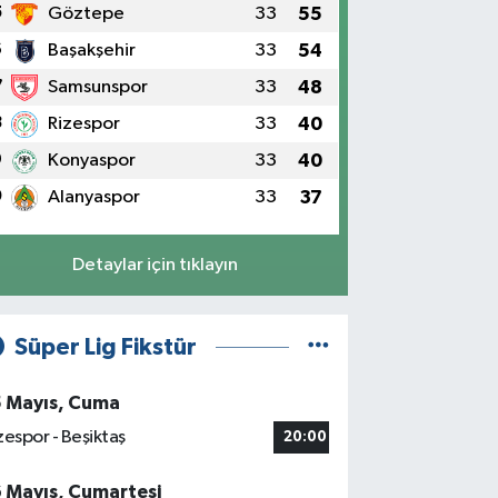
5
Göztepe
33
55
6
Başakşehir
33
54
7
Samsunspor
33
48
8
Rizespor
33
40
9
Konyaspor
33
40
0
Alanyaspor
33
37
Detaylar için tıklayın
Süper Lig Fikstür
5 Mayıs, Cuma
zespor - Beşiktaş
20:00
6 Mayıs, Cumartesi