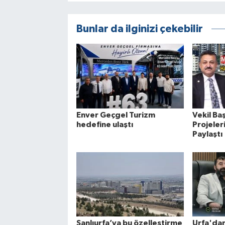
Bunlar da ilginizi çekebilir
Enver Geçgel Turizm
Vekil Ba
hedefine ulaştı
Projele
Paylaştı
Şanlıurfa’ya bu özelleştirme
Urfa'dan