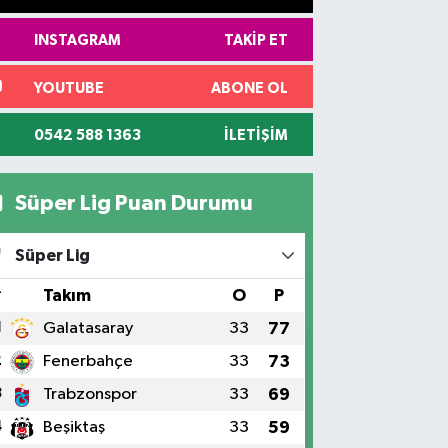
INSTAGRAM
TAKIP ET
YOUTUBE
ABONE OL
0542 588 1363
İLETIŞIM
Süper Lig Puan Durumu
Süper Lig
#
Takım
O
P
1
Galatasaray
33
77
2
Fenerbahçe
33
73
3
Trabzonspor
33
69
4
Beşiktaş
33
59