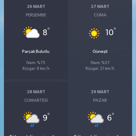
26 MART
27 MART
PERŞEMBE
CUMA
°
°
8
10
Parçalı Bulutlu
Güneşli
Nem: %75
Nem: %57
Rüzgar: 8 km/h
Rüzgar: 21 km/h
28 MART
29 MART
CUMARTESI
PAZAR
°
°
9
6