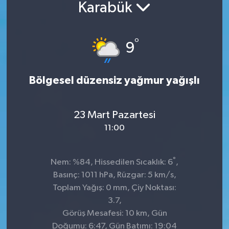
Karabük
°
9
Bölgesel düzensiz yağmur yağışlı
23 Mart Pazartesi
11:00
°
Nem: %84, Hissedilen Sıcaklık: 6
,
Basınç: 1011 hPa, Rüzgar: 5 km/s,
Toplam Yağış: 0 mm, Çiy Noktası:
3.7,
Görüş Mesafesi: 10 km, Gün
Doğumu: 6:47, Gün Batımı: 19:04