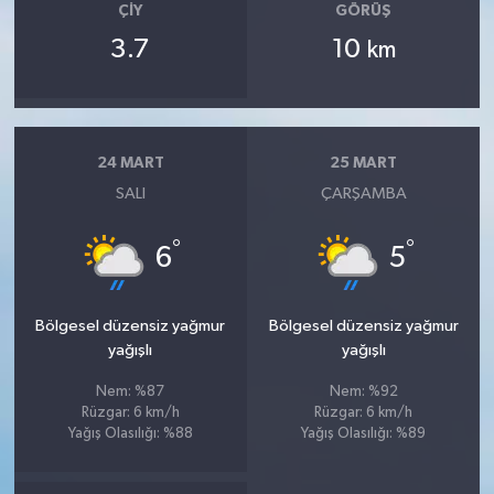
ÇIY
GÖRÜŞ
3.7
10
km
24 MART
25 MART
SALI
ÇARŞAMBA
°
°
6
5
Bölgesel düzensiz yağmur
Bölgesel düzensiz yağmur
yağışlı
yağışlı
Nem: %87
Nem: %92
Rüzgar: 6 km/h
Rüzgar: 6 km/h
Yağış Olasılığı: %88
Yağış Olasılığı: %89