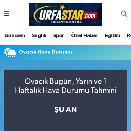
ASAYİS
Şanlıurfa Nöbetçi Eczaneler
Gündem
Sağlık
Spor
Özel Haber
Eğitim
R
ÇEVRE
Şanlıurfa Hava Durumu
DUNYA
Şanlıurfa Namaz Vakitleri
Ovacık Hava Durumu
Eğitim
Şanlıurfa Trafik Yoğunluk Haritası
Ovacık Bugün, Yarın ve 1
Ekonomi
Süper Lig Puan Durumu ve Fikstür
Haftalık Hava Durumu Tahmini
Gündem
Tüm Manşetler
ŞU AN
Kültür
Son Dakika Haberleri
Magazin
Haber Arşivi