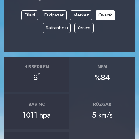
Eflani
Eskipazar
Merkez
Ovacık
Safranbolu
Yenice
HISSEDILEN
NEM
°
6
%84
BASINÇ
RÜZGAR
1011
5
hpa
km/s