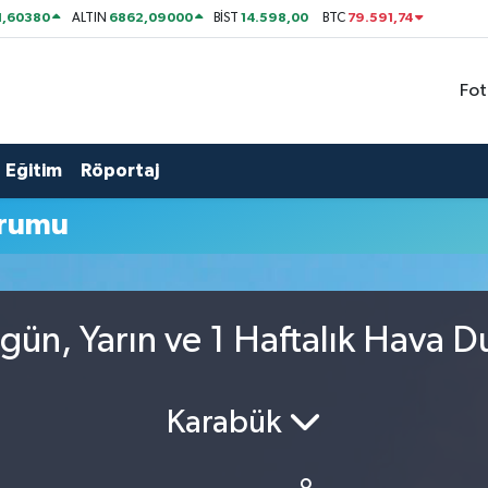
1,60380
6862,09000
14.598,00
79.591,74
ALTIN
BİST
BTC
Fot
Eğitim
Röportaj
urumu
gün, Yarın ve 1 Haftalık Hava 
Karabük