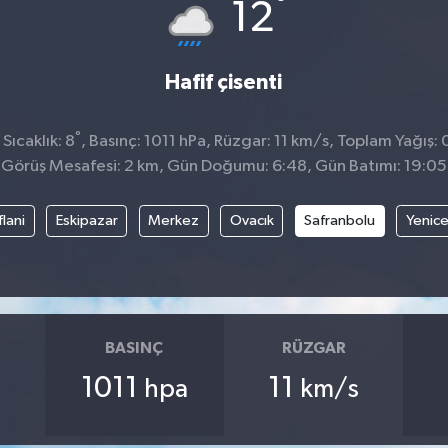
°
12
Hafif çisenti
°
Sıcaklık: 8
, Basınç: 1011 hPa, Rüzgar: 11 km/s, Toplam Yağış:
Görüş Mesafesi: 2 km, Gün Doğumu: 6:48, Gün Batımı: 19:05
flani
Eskipazar
Merkez
Ovacık
Safranbolu
Yenic
BASINÇ
RÜZGAR
1011
11
hpa
km/s