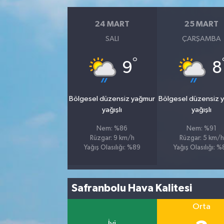
24 MART
25 MART
SALI
ÇARŞAMBA
°
9
8
Bölgesel düzensiz yağmur
Bölgesel düzensiz 
yağışlı
yağışlı
Nem: %86
Nem: %91
Rüzgar: 9 km/h
Rüzgar: 5 km/h
Yağış Olasılığı: %89
Yağış Olasılığı: 
Safranbolu Hava Kalitesi
Orta
İyi