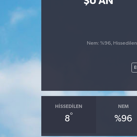
ŞU AN
Nem: %96, Hissedilen 
E
HISSEDILEN
NEM
°
8
%96