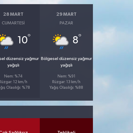
28 MART
29 MART
CUMARTESI
PAZAR
°
°
10
8
sel düzensiz yağmur
Bölgesel düzensiz yağmur
yağışlı
yağışlı
Nem: %74
Nem: %91
Rüzgar: 12 km/h
Rüzgar: 13 km/h
ğış Olasılığı: %78
Yağış Olasılığı: %88
Çok Sağlıksız
Tehlikeli