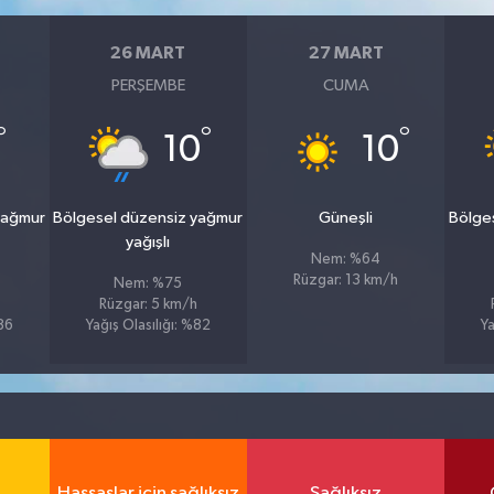
26 MART
27 MART
PERŞEMBE
CUMA
°
°
°
10
10
yağmur
Bölgesel düzensiz yağmur
Güneşli
Bölge
yağışlı
Nem: %64
Rüzgar: 13 km/h
Nem: %75
Rüzgar: 5 km/h
%86
Yağış Olasılığı: %82
Ya
Hassaslar için sağlıksız
Sağlıksız