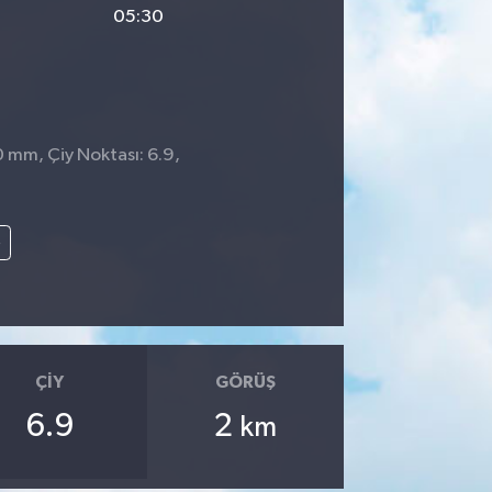
05:30
 0 mm, Çiy Noktası: 6.9,
e
ÇIY
GÖRÜŞ
6.9
2
km