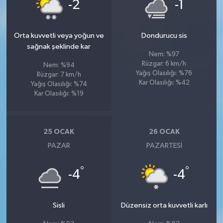
°
°
-2
-1
Orta kuvvetli veya yoğun ve
Dondurucu sis
sağnak şeklinde kar
Nem: %97
Rüzgar: 6 km/h
Nem: %94
Yağış Olasılığı: %76
Rüzgar: 7 km/h
Kar Olasılığı: %42
Yağış Olasılığı: %74
Kar Olasılığı: %19
25 OCAK
26 OCAK
PAZAR
PAZARTESI
°
°
-4
-4
Sisli
Düzensiz orta kuvvetli karlı