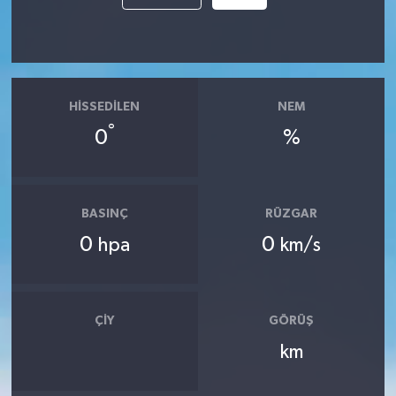
HISSEDILEN
NEM
°
0
%
BASINÇ
RÜZGAR
0
0
hpa
km/s
ÇIY
GÖRÜŞ
km