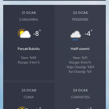
21 OCAK
22 OCAK
ÇARŞAMBA
PERŞEMBE
°
°
-8
-4
Parçalı Bulutlu
Hafif çisenti
Nem: %88
Nem: %91
Rüzgar: 9 km/h
Rüzgar: 8 km/h
Yağış Olasılığı: %84
Kar Olasılığı: %9
23 OCAK
24 OCAK
CUMA
CUMARTESI