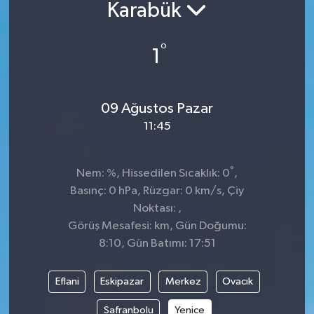
Karabük
°
1
09 Ağustos Pazar
11:45
°
Nem: %, Hissedilen Sıcaklık: 0
,
Basınç: 0 hPa, Rüzgar: 0 km/s, Çiy
Noktası: ,
Görüş Mesafesi: km, Gün Doğumu:
8:10, Gün Batımı: 17:51
Eflani
Eskipazar
Merkez
Ovacık
Safranbolu
Yenice