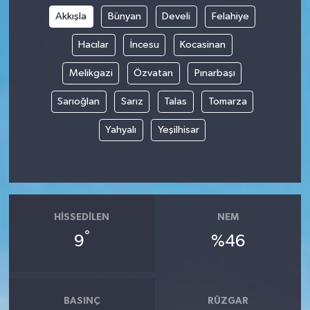
Akkışla
Bünyan
Develi
Felahiye
Hacılar
İncesu
Kocasinan
Melikgazi
Özvatan
Pınarbaşı
Sarıoğlan
Sarız
Talas
Tomarza
Yahyalı
Yeşilhisar
HISSEDILEN
NEM
°
9
%46
BASINÇ
RÜZGAR