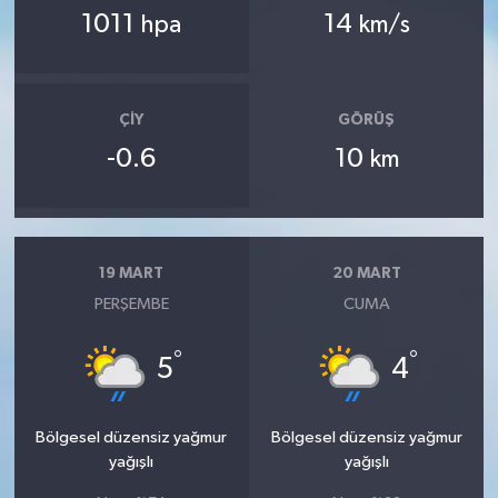
1011
14
hpa
km/s
ÇIY
GÖRÜŞ
-0.6
10
km
19 MART
20 MART
PERŞEMBE
CUMA
°
°
5
4
Bölgesel düzensiz yağmur
Bölgesel düzensiz yağmur
yağışlı
yağışlı