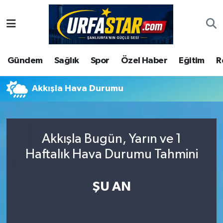
ASAYİS
Şanlıurfa Nöbetçi Eczaneler
Gündem
Sağlık
Spor
Özel Haber
Eğitim
R
ÇEVRE
Şanlıurfa Hava Durumu
DUNYA
Şanlıurfa Namaz Vakitleri
Akkışla Hava Durumu
Eğitim
Şanlıurfa Trafik Yoğunluk Haritası
Akkışla Bugün, Yarın ve 1
Ekonomi
Süper Lig Puan Durumu ve Fikstür
Haftalık Hava Durumu Tahmini
Gündem
Tüm Manşetler
ŞU AN
Kültür
Son Dakika Haberleri
Magazin
Haber Arşivi