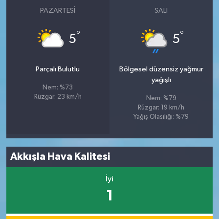
PAZARTESI
SALI
°
°
5
5
Parçalı Bulutlu
Bölgesel düzensiz yağmur
yağışlı
Nem: %73
Rüzgar: 23 km/h
Nem: %79
Rüzgar: 19 km/h
Yağış Olasılığı: %79
Akkışla Hava Kalitesi
İyi
1