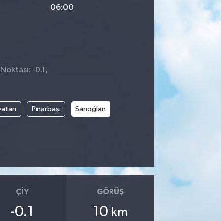
06:00
Noktası: -0.1,
0
vatan
Pınarbaşı
Sarıoğlan
ÇIY
GÖRÜŞ
-0.1
10
km