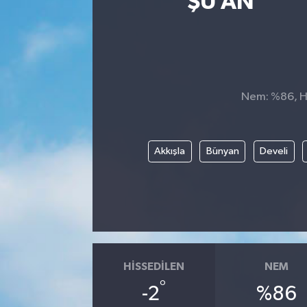
ŞU AN
Nem: %86, His
Akkışla
Bünyan
Develi
HISSEDILEN
NEM
°
-2
%86