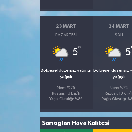
23 MART
24 MART
PAZARTESI
SALI
°
5
5
Bölgesel düzensiz yağmur
Bölgesel düzensiz 
yağışlı
yağışlı
Nem: %75
Nem: %74
Rüzgar: 13 km/h
Rüzgar: 13 km/
Yağış Olasılığı: %86
Yağış Olasılığı: 
Sarıoğlan Hava Kalitesi