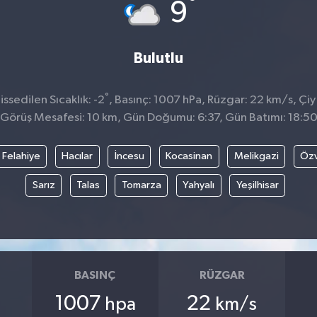
°
9
Bulutlu
°
sedilen Sıcaklık: -2
, Basınç: 1007 hPa, Rüzgar: 22 km/s, Çiy 
Görüş Mesafesi: 10 km, Gün Doğumu: 6:37, Gün Batımı: 18:5
Felahiye
Hacılar
İncesu
Kocasinan
Melikgazi
Öz
Sarız
Talas
Tomarza
Yahyalı
Yeşilhisar
BASINÇ
RÜZGAR
1007
22
hpa
km/s