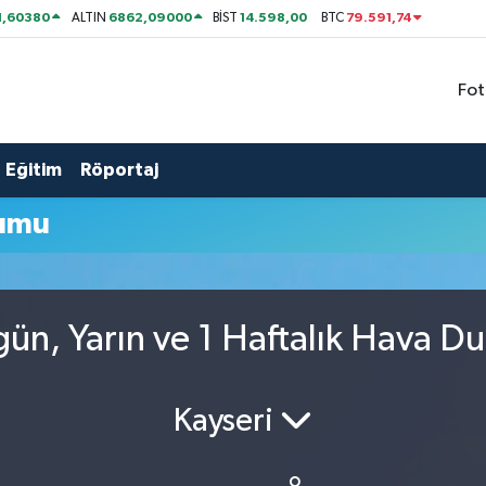
1,60380
6862,09000
14.598,00
79.591,74
ALTIN
BİST
BTC
Fot
Eğitim
Röportaj
rumu
gün, Yarın ve 1 Haftalık Hava D
Kayseri