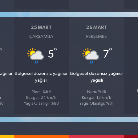
25 MART
26 MART
ÇARŞAMBA
PERŞEMBE
°
°
°
5
7
yağmur
Bölgesel düzensiz yağmur
Bölgesel düzensiz yağmur
yağışlı
yağışlı
Nem: %69
Nem: %66
h
Rüzgar: 24 km/h
Rüzgar: 13 km/h
%86
Yağış Olasılığı: %88
Yağış Olasılığı: %81