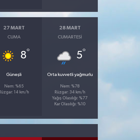
27 MART
28 MART
CUMA
CUMARTESI
°
°
8
5
Güneşli
Orta kuvvetli yağmurlu
Nem: %65
Nem: %78
Rüzgar: 14 km/h
Rüzgar: 34 km/h
Yağış Olasılığı: %77
Kar Olasılığı: %10