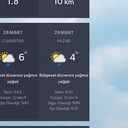
1.8
10
km
28 MART
29 MART
CUMARTESI
PAZAR
°
°
6
4
sel düzensiz yağmur
Bölgesel düzensiz yağmur
yağışlı
yağışlı
Nem: %84
Nem: %90
Rüzgar: 22 km/h
Rüzgar: 10 km/h
ğış Olasılığı: %85
Yağış Olasılığı: %88
Kar Olasılığı: %16