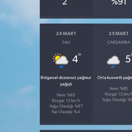
2
%91
24 MART
25 MART
SALI
ÇARŞAMBA
°
4
5
Bölgesel düzensiz yağmur
Orta kuvvetli yağ
yağışlı
Nem: %85
Rüzgar: 12 km/
Nem: %83
Yağış Olasılığı: 
Rüzgar: 12 km/h
Yağış Olasılığı: %87
Kar Olasılığı: %4