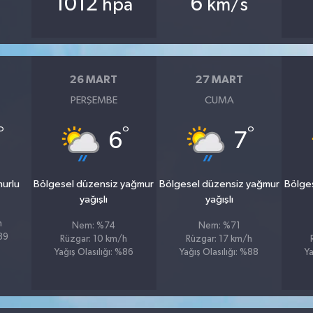
1012
6
hpa
km/s
26 MART
27 MART
PERŞEMBE
CUMA
°
°
°
6
7
murlu
Bölgesel düzensiz yağmur
Bölgesel düzensiz yağmur
Bölge
yağışlı
yağışlı
h
Nem: %74
Nem: %71
%89
Rüzgar: 10 km/h
Rüzgar: 17 km/h
Yağış Olasılığı: %86
Yağış Olasılığı: %88
Ya