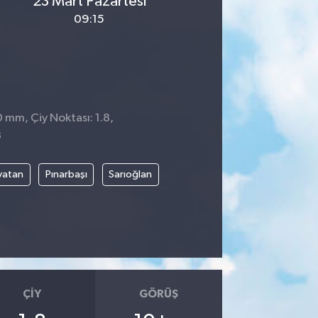
23 Mart Pazartesi
09:15
0 mm, Çiy Noktası: 1.8,
3
vatan
Pınarbaşı
Sarıoğlan
ÇIY
GÖRÜŞ