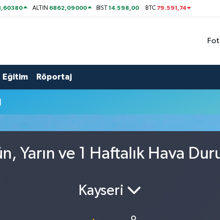
1,60380
6862,09000
14.598,00
79.591,74
ALTIN
BİST
BTC
Fot
Eğitim
Röportaj
u
n, Yarın ve 1 Haftalık Hava Du
Kayseri