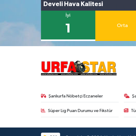
Develi Hava Kalitesi
İyi
1
Orta
Şanlıurfa Nöbetçi Eczaneler
Ş
Süper Lig Puan Durumu ve Fikstür
Tü