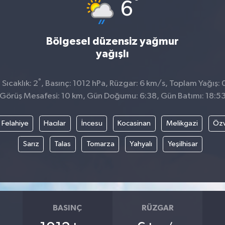
°
6
Bölgesel düzensiz yağmur
yağışlı
°
Sıcaklık: 2
, Basınç: 1012 hPa, Rüzgar: 6 km/s, Toplam Yağış: 
Görüş Mesafesi: 10 km, Gün Doğumu: 6:38, Gün Batımı: 18:5
Felahiye
Hacılar
İncesu
Kocasinan
Melikgazi
Öz
Sarız
Talas
Tomarza
Yahyalı
Yeşilhisar
BASINÇ
RÜZGAR