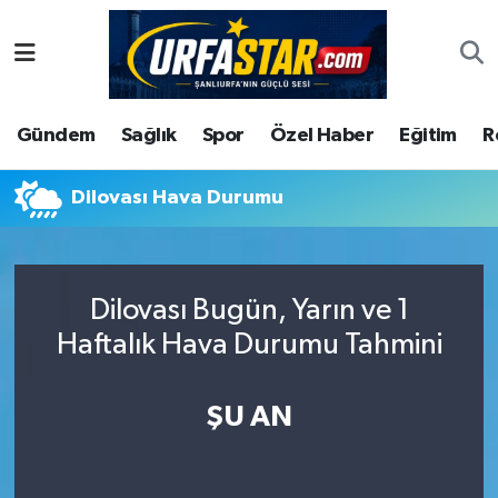
ASAYİS
Şanlıurfa Nöbetçi Eczaneler
Gündem
Sağlık
Spor
Özel Haber
Eğitim
R
ÇEVRE
Şanlıurfa Hava Durumu
DUNYA
Şanlıurfa Namaz Vakitleri
Dilovası Hava Durumu
Eğitim
Şanlıurfa Trafik Yoğunluk Haritası
Dilovası Bugün, Yarın ve 1
Ekonomi
Süper Lig Puan Durumu ve Fikstür
Haftalık Hava Durumu Tahmini
Gündem
Tüm Manşetler
ŞU AN
Kültür
Son Dakika Haberleri
Magazin
Haber Arşivi