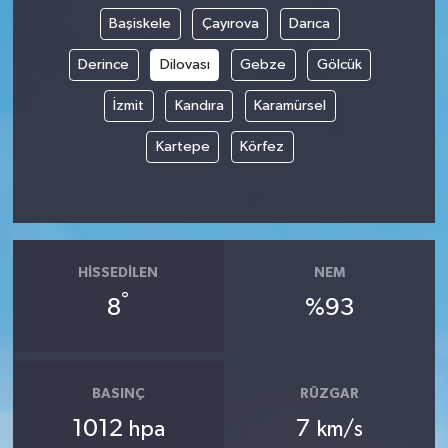
Başiskele
Çayırova
Darıca
Derince
Dilovası
Gebze
Gölcük
İzmit
Kandıra
Karamürsel
Kartepe
Körfez
HISSEDILEN
NEM
°
8
%93
BASINÇ
RÜZGAR
1012
7
hpa
km/s