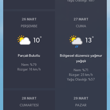
Yağış Olasılığı: %87
26 MART
27 MART
PERŞEMBE
CUMA
°
°
10
13
Parçalı Bulutlu
Bölgesel düzensiz yağmur
yağışlı
Nem: %79
Rüzgar: 16 km/h
Nem: %71
Rüzgar: 25 km/h
Yağış Olasılığı: %57
28 MART
29 MART
CUMARTESI
PAZAR