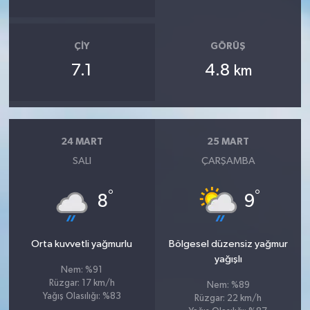
ÇIY
GÖRÜŞ
7.1
4.8
km
24 MART
25 MART
SALI
ÇARŞAMBA
°
°
8
9
Orta kuvvetli yağmurlu
Bölgesel düzensiz yağmur
yağışlı
Nem: %91
Rüzgar: 17 km/h
Nem: %89
Yağış Olasılığı: %83
Rüzgar: 22 km/h