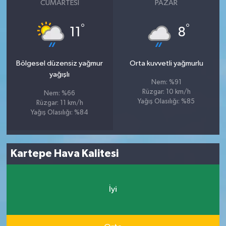
CUMARTESI
PAZAR
°
°
11
8
Bölgesel düzensiz yağmur
Orta kuvvetli yağmurlu
yağışlı
Nem: %91
Rüzgar: 10 km/h
Nem: %66
Yağış Olasılığı: %85
Rüzgar: 11 km/h
Yağış Olasılığı: %84
Kartepe Hava Kalitesi
İyi