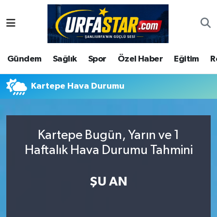
ASAYİS
Şanlıurfa Nöbetçi Eczaneler
Gündem
Sağlık
Spor
Özel Haber
Eğitim
R
ÇEVRE
Şanlıurfa Hava Durumu
DUNYA
Şanlıurfa Namaz Vakitleri
Kartepe Hava Durumu
Eğitim
Şanlıurfa Trafik Yoğunluk Haritası
Kartepe Bugün, Yarın ve 1
Ekonomi
Süper Lig Puan Durumu ve Fikstür
Haftalık Hava Durumu Tahmini
Gündem
Tüm Manşetler
ŞU AN
Kültür
Son Dakika Haberleri
Magazin
Haber Arşivi