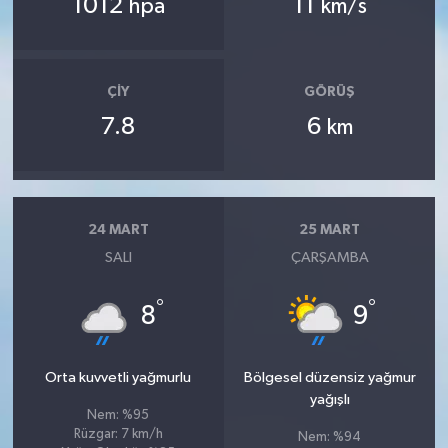
1012
11
hpa
km/s
ÇIY
GÖRÜŞ
7.8
6
km
24 MART
25 MART
SALI
ÇARŞAMBA
°
°
8
9
Orta kuvvetli yağmurlu
Bölgesel düzensiz yağmur
yağışlı
Nem: %95
Rüzgar: 7 km/h
Nem: %94