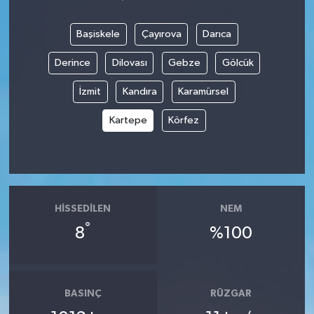
Başiskele
Çayırova
Darıca
Derince
Dilovası
Gebze
Gölcük
İzmit
Kandıra
Karamürsel
Kartepe
Körfez
HISSEDILEN
NEM
°
8
%100
BASINÇ
RÜZGAR