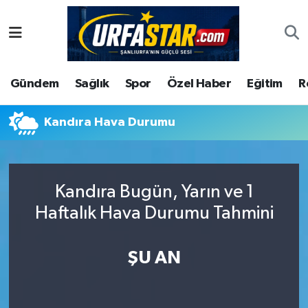
ASAYİS
Şanlıurfa Nöbetçi Eczaneler
Gündem
Sağlık
Spor
Özel Haber
Eğitim
R
ÇEVRE
Şanlıurfa Hava Durumu
DUNYA
Şanlıurfa Namaz Vakitleri
Kandıra Hava Durumu
Eğitim
Şanlıurfa Trafik Yoğunluk Haritası
Kandıra Bugün, Yarın ve 1
Ekonomi
Süper Lig Puan Durumu ve Fikstür
Haftalık Hava Durumu Tahmini
Gündem
Tüm Manşetler
ŞU AN
Kültür
Son Dakika Haberleri
Magazin
Haber Arşivi