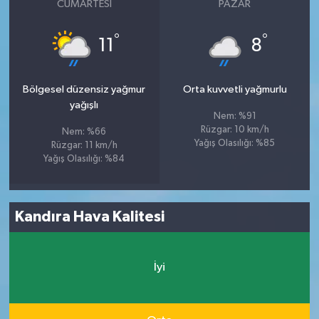
CUMARTESI
PAZAR
°
°
11
8
Bölgesel düzensiz yağmur
Orta kuvvetli yağmurlu
yağışlı
Nem: %91
Rüzgar: 10 km/h
Nem: %66
Yağış Olasılığı: %85
Rüzgar: 11 km/h
Yağış Olasılığı: %84
Kandıra Hava Kalitesi
İyi