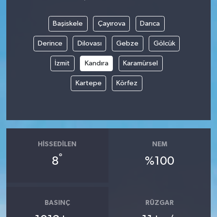
Başiskele
Çayırova
Darıca
Derince
Dilovası
Gebze
Gölcük
İzmit
Kandıra
Karamürsel
Kartepe
Körfez
HISSEDILEN
NEM
°
8
%100
BASINÇ
RÜZGAR