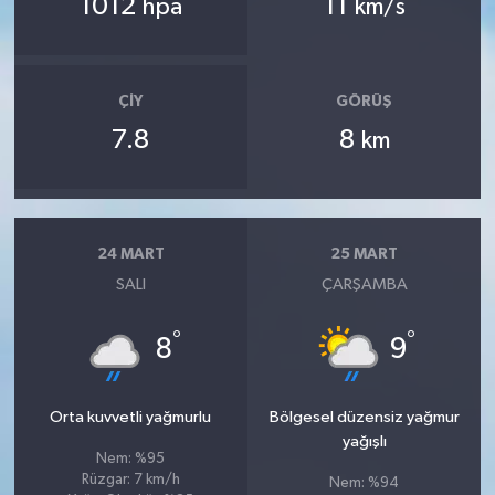
1012
11
hpa
km/s
ÇIY
GÖRÜŞ
7.8
8
km
24 MART
25 MART
SALI
ÇARŞAMBA
°
°
8
9
Orta kuvvetli yağmurlu
Bölgesel düzensiz yağmur
yağışlı
Nem: %95
Rüzgar: 7 km/h
Nem: %94