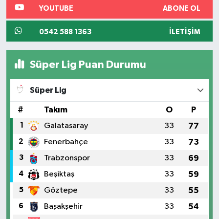
YOUTUBE
ABONE OL
0542 588 1363
İLETIŞIM
Süper Lig Puan Durumu
Süper Lig
#
Takım
O
P
1
Galatasaray
33
77
2
Fenerbahçe
33
73
3
Trabzonspor
33
69
4
Beşiktaş
33
59
5
Göztepe
33
55
6
Başakşehir
33
54