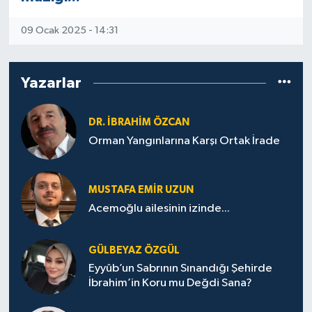
09 Ocak 2025 - 14:31
Yazarlar
DR. İBRAHIM ÖZCAN
Orman Yangınlarına Karşı Ortak İrade
MUSTAFA EMIR UZUN
Acemoğlu ailesinin izinde...
GÜLBEYAZ ÖZGÜL
Eyyûb’un Sabrının Sınandığı Şehirde
İbrahim’in Koru mu Değdi Sana?