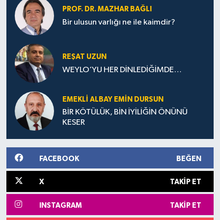
PROF. DR. MAZHAR BAĞLI
Bir ulusun varlığı ne ile kaimdir?
REŞAT UZUN
WEYLO’YU HER DİNLEDİĞİMDE…
EMEKLI ALBAY EMIN DURSUN
BİR KÖTÜLÜK, BİN İYİLİĞİN ÖNÜNÜ
KESER
FACEBOOK
BEĞEN
X
TAKIP ET
INSTAGRAM
TAKIP ET