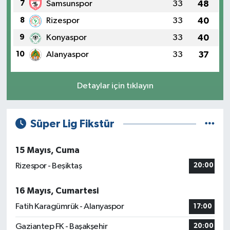
7
Samsunspor
33
48
8
Rizespor
33
40
9
Konyaspor
33
40
10
Alanyaspor
33
37
Detaylar için tıklayın
Süper Lig Fikstür
15 Mayıs, Cuma
Rizespor - Beşiktaş
20:00
16 Mayıs, Cumartesi
Fatih Karagümrük - Alanyaspor
17:00
Gaziantep FK - Başakşehir
20:00