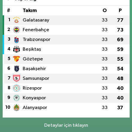
#
Takım
O
P
1
Galatasaray
33
77
2
Fenerbahçe
33
73
3
Trabzonspor
33
69
4
Beşiktaş
33
59
5
Göztepe
33
55
6
Başakşehir
33
54
7
Samsunspor
33
48
8
Rizespor
33
40
9
Konyaspor
33
40
10
Alanyaspor
33
37
Detaylar için tıklayın