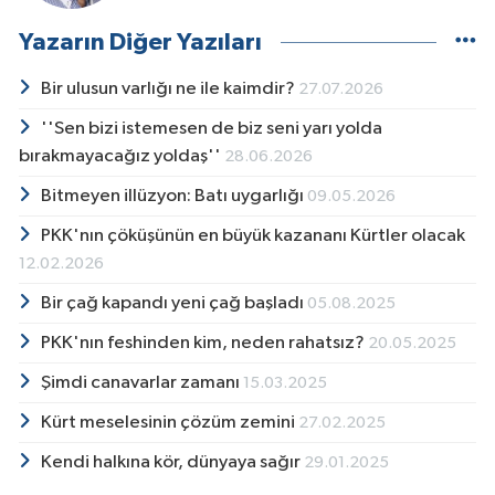
Yazarın Diğer Yazıları
Bir ulusun varlığı ne ile kaimdir?
27.07.2026
''Sen bizi istemesen de biz seni yarı yolda
bırakmayacağız yoldaş''
28.06.2026
Bitmeyen illüzyon: Batı uygarlığı
09.05.2026
PKK'nın çöküşünün en büyük kazananı Kürtler olacak
12.02.2026
Bir çağ kapandı yeni çağ başladı
05.08.2025
PKK'nın feshinden kim, neden rahatsız?
20.05.2025
Şimdi canavarlar zamanı
15.03.2025
Kürt meselesinin çözüm zemini
27.02.2025
Kendi halkına kör, dünyaya sağır
29.01.2025