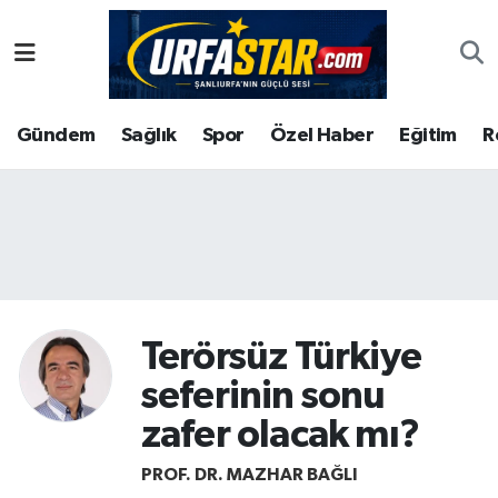
ASAYİS
Şanlıurfa Nöbetçi Eczaneler
Gündem
Sağlık
Spor
Özel Haber
Eğitim
R
ÇEVRE
Şanlıurfa Hava Durumu
DUNYA
Şanlıurfa Namaz Vakitleri
Eğitim
Şanlıurfa Trafik Yoğunluk Haritası
Ekonomi
Süper Lig Puan Durumu ve Fikstür
Terörsüz Türkiye
Gündem
Tüm Manşetler
seferinin sonu
Kültür
Son Dakika Haberleri
zafer olacak mı?
PROF. DR. MAZHAR BAĞLI
Magazin
Haber Arşivi