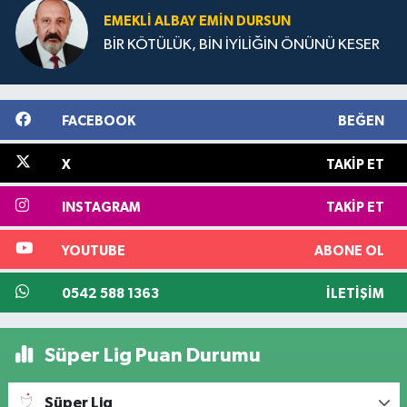
EMEKLI ALBAY EMIN DURSUN
BİR KÖTÜLÜK, BİN İYİLİĞİN ÖNÜNÜ KESER
FACEBOOK
BEĞEN
X
TAKIP ET
INSTAGRAM
TAKIP ET
YOUTUBE
ABONE OL
0542 588 1363
İLETIŞIM
Süper Lig Puan Durumu
Süper Lig