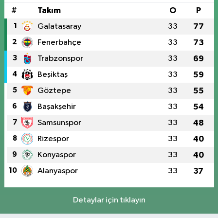
#
Takım
O
P
1
Galatasaray
33
77
2
Fenerbahçe
33
73
3
Trabzonspor
33
69
4
Beşiktaş
33
59
5
Göztepe
33
55
6
Başakşehir
33
54
7
Samsunspor
33
48
8
Rizespor
33
40
9
Konyaspor
33
40
10
Alanyaspor
33
37
Detaylar için tıklayın