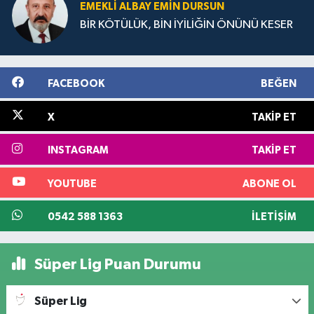
EMEKLI ALBAY EMIN DURSUN
BİR KÖTÜLÜK, BİN İYİLİĞİN ÖNÜNÜ KESER
FACEBOOK
BEĞEN
X
TAKIP ET
INSTAGRAM
TAKIP ET
YOUTUBE
ABONE OL
0542 588 1363
İLETIŞIM
Süper Lig Puan Durumu
Süper Lig