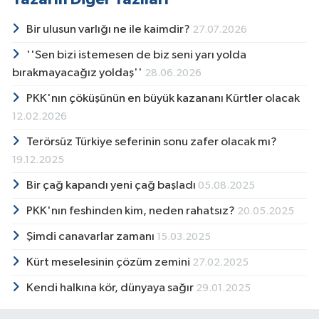
Bir ulusun varlığı ne ile kaimdir?
27.07.2026
''Sen bizi istemesen de biz seni yarı yolda
bırakmayacağız yoldaş''
28.06.2026
PKK'nın çöküşünün en büyük kazananı Kürtler olacak
12.02.2026
Terörsüz Türkiye seferinin sonu zafer olacak mı?
19.12.2025
Bir çağ kapandı yeni çağ başladı
05.08.2025
PKK'nın feshinden kim, neden rahatsız?
20.05.2025
Şimdi canavarlar zamanı
15.03.2025
Kürt meselesinin çözüm zemini
27.02.2025
Kendi halkına kör, dünyaya sağır
29.01.2025