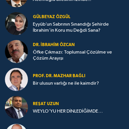
GÜLBEYAZ ÖZGÜL
Eyyûb’un Sabrının Sınandığı Şehirde
İbrahim’in Koru mu Değdi Sana?
DR. İBRAHIM ÖZCAN
Öfke Çıkmazı: Toplumsal Çözülme ve
Çözüm Arayışı
PROF. DR. MAZHAR BAĞLI
Bir ulusun varlığı ne ile kaimdir?
REŞAT UZUN
WEYLO’YU HER DİNLEDİĞİMDE…