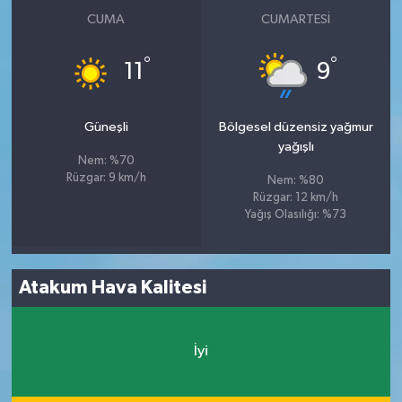
CUMA
CUMARTESI
°
°
11
9
Güneşli
Bölgesel düzensiz yağmur
yağışlı
Nem: %70
Rüzgar: 9 km/h
Nem: %80
Rüzgar: 12 km/h
Yağış Olasılığı: %73
Atakum Hava Kalitesi
İyi