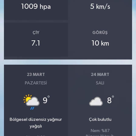
1009
5
hpa
km/s
ÇIY
GÖRÜŞ
7.1
10
km
23 MART
24 MART
PAZARTESI
SALI
°
°
9
8
Bölgesel düzensiz yağmur
Çok bulutlu
yağışlı
Nem: %87