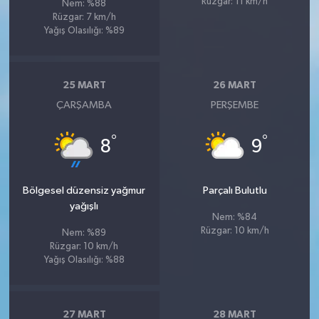
Rüzgar: 11 km/h
Nem: %88
Rüzgar: 7 km/h
Yağış Olasılığı: %89
25 MART
26 MART
ÇARŞAMBA
PERŞEMBE
°
°
8
9
Bölgesel düzensiz yağmur
Parçalı Bulutlu
yağışlı
Nem: %84
Rüzgar: 10 km/h
Nem: %89
Rüzgar: 10 km/h
Yağış Olasılığı: %88
27 MART
28 MART