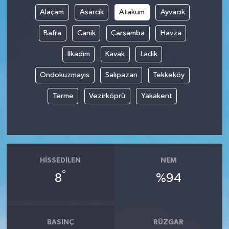
Alaçam
Asarcık
Atakum
Ayvacık
Bafra
Canik
Çarşamba
Havza
İlkadım
Kavak
Ladik
Ondokuzmayıs
Salıpazarı
Tekkeköy
Terme
Vezirköprü
Yakakent
HISSEDILEN
NEM
°
8
%94
BASINÇ
RÜZGAR