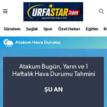
ASAYİS
Şanlıurfa Nöbetçi Eczaneler
Gündem
Sağlık
Spor
Özel Haber
Eğitim
R
ÇEVRE
Şanlıurfa Hava Durumu
DUNYA
Şanlıurfa Namaz Vakitleri
Atakum Hava Durumu
Eğitim
Şanlıurfa Trafik Yoğunluk Haritası
Atakum Bugün, Yarın ve 1
Ekonomi
Süper Lig Puan Durumu ve Fikstür
Haftalık Hava Durumu Tahmini
Gündem
Tüm Manşetler
ŞU AN
Kültür
Son Dakika Haberleri
Magazin
Haber Arşivi