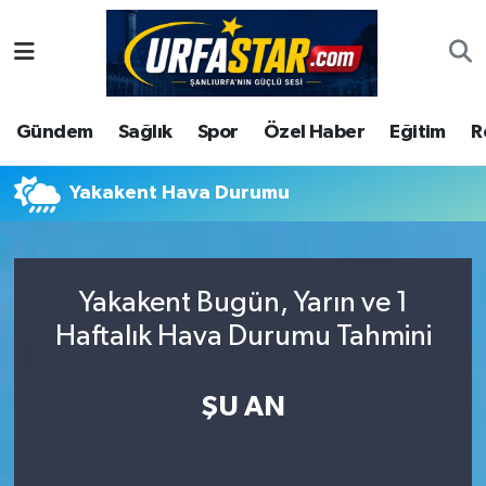
ASAYİS
Şanlıurfa Nöbetçi Eczaneler
Gündem
Sağlık
Spor
Özel Haber
Eğitim
R
ÇEVRE
Şanlıurfa Hava Durumu
DUNYA
Şanlıurfa Namaz Vakitleri
Yakakent Hava Durumu
Eğitim
Şanlıurfa Trafik Yoğunluk Haritası
Yakakent Bugün, Yarın ve 1
Ekonomi
Süper Lig Puan Durumu ve Fikstür
Haftalık Hava Durumu Tahmini
Gündem
Tüm Manşetler
ŞU AN
Kültür
Son Dakika Haberleri
Magazin
Haber Arşivi