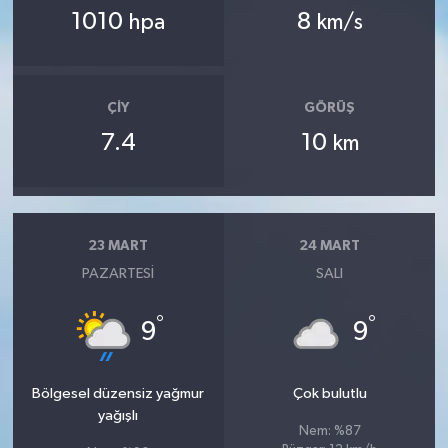
1010
8
hpa
km/s
ÇIY
GÖRÜŞ
7.4
10
km
23 MART
24 MART
PAZARTESI
SALI
°
°
9
9
Bölgesel düzensiz yağmur
Çok bulutlu
yağışlı
Nem: %87