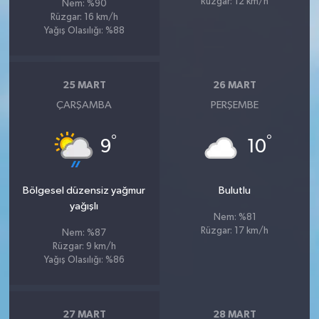
Rüzgar: 12 km/h
Nem: %90
Rüzgar: 16 km/h
Yağış Olasılığı: %88
25 MART
26 MART
ÇARŞAMBA
PERŞEMBE
°
°
9
10
Bölgesel düzensiz yağmur
Bulutlu
yağışlı
Nem: %81
Rüzgar: 17 km/h
Nem: %87
Rüzgar: 9 km/h
Yağış Olasılığı: %86
27 MART
28 MART