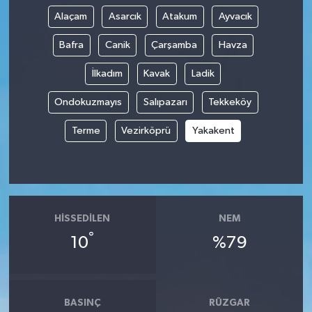
Alaçam
Asarcık
Atakum
Ayvacık
Bafra
Canik
Çarşamba
Havza
İlkadım
Kavak
Ladik
Ondokuzmayıs
Salıpazarı
Tekkeköy
Terme
Vezirköprü
Yakakent
HISSEDILEN
NEM
°
10
%79
BASINÇ
RÜZGAR