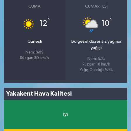
CUMA
CUMARTESI
°
°
12
10
Güneşli
Bölgesel düzensiz yağmur
yağışlı
Nem: %69
Rüzgar: 30 km/h
Nem: %75
Rüzgar: 18 km/h
Yağış Olasılığı: %74
Yakakent Hava Kalitesi
İyi