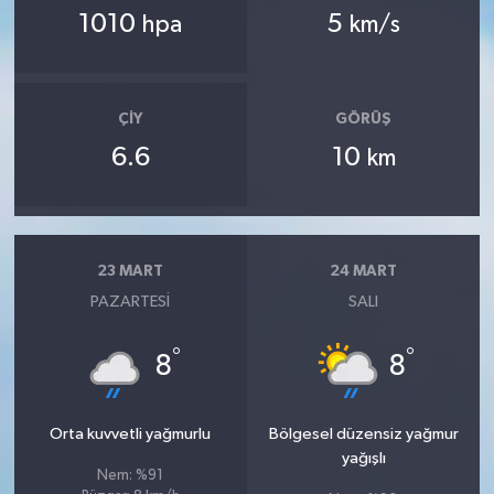
1010
5
hpa
km/s
ÇIY
GÖRÜŞ
6.6
10
km
23 MART
24 MART
PAZARTESI
SALI
°
°
8
8
Orta kuvvetli yağmurlu
Bölgesel düzensiz yağmur
yağışlı
Nem: %91