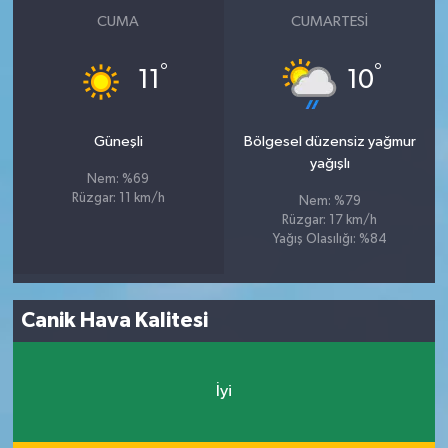
CUMA
CUMARTESI
°
°
11
10
Güneşli
Bölgesel düzensiz yağmur
yağışlı
Nem: %69
Rüzgar: 11 km/h
Nem: %79
Rüzgar: 17 km/h
Yağış Olasılığı: %84
Canik Hava Kalitesi
İyi