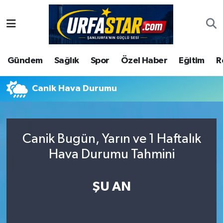
ASAYİS
Şanlıurfa Nöbetçi Eczaneler
Gündem
Sağlık
Spor
Özel Haber
Eğitim
R
ÇEVRE
Şanlıurfa Hava Durumu
DUNYA
Şanlıurfa Namaz Vakitleri
Canik Hava Durumu
Eğitim
Şanlıurfa Trafik Yoğunluk Haritası
Canik Bugün, Yarın ve 1 Haftalık
Ekonomi
Süper Lig Puan Durumu ve Fikstür
Hava Durumu Tahmini
Gündem
Tüm Manşetler
ŞU AN
Kültür
Son Dakika Haberleri
Magazin
Haber Arşivi