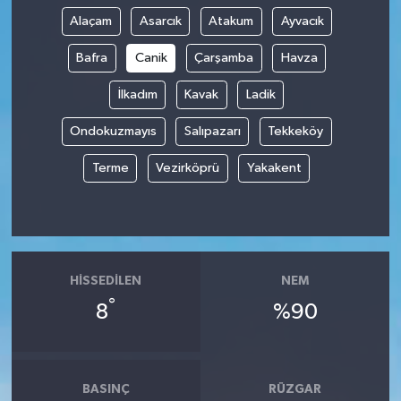
Alaçam
Asarcık
Atakum
Ayvacık
Bafra
Canik
Çarşamba
Havza
İlkadım
Kavak
Ladik
Ondokuzmayıs
Salıpazarı
Tekkeköy
Terme
Vezirköprü
Yakakent
HISSEDILEN
NEM
°
8
%90
BASINÇ
RÜZGAR