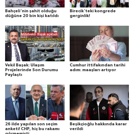
Bahçeli'nin şahit olduğu
Birecik'teki kongrede
düğüne 20 bin kişi katıldı
gerginlik!
Vekil Başak: Ulaşım
Cumhur ittifakından tarihi
Projelerinde Son Durumu
adım: maaşları artıyor
Paylaştı
26 ilde yapılan son seçim
Beşikçioğlu hakkında karar
anketi! CHP, hiç bu rakamı
verildi
görmemişti