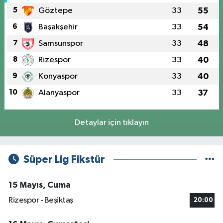
5
Göztepe
33
55
6
Başakşehir
33
54
7
Samsunspor
33
48
8
Rizespor
33
40
9
Konyaspor
33
40
10
Alanyaspor
33
37
Detaylar için tıklayın
Süper Lig Fikstür
15 Mayıs, Cuma
Rizespor - Beşiktaş
20:00