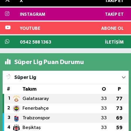
X
TAKIP ET
INSTAGRAM
TAKIP ET
YOUTUBE
ABONE OL
0542 588 1363
İLETIŞIM
Süper Lig Puan Durumu
Süper Lig
#
Takım
O
P
1
Galatasaray
33
77
2
Fenerbahçe
33
73
3
Trabzonspor
33
69
4
Beşiktaş
33
59