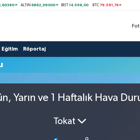
1,60380
6862,09000
14.598,00
79.591,74
ALTIN
BİST
BTC
Fot
Eğitim
Röportaj
u
n, Yarın ve 1 Haftalık Hava Du
Tokat