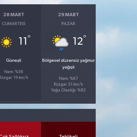
28 MART
29 MART
CUMARTESI
PAZAR
°
°
11
12
Güneşli
Bölgesel düzensiz yağmur
yağışlı
Nem: %56
Rüzgar: 19 km/h
Nem: %67
Rüzgar: 51 km/h
Yağış Olasılığı: %82
Çok Sağlıksız
Tehlikeli