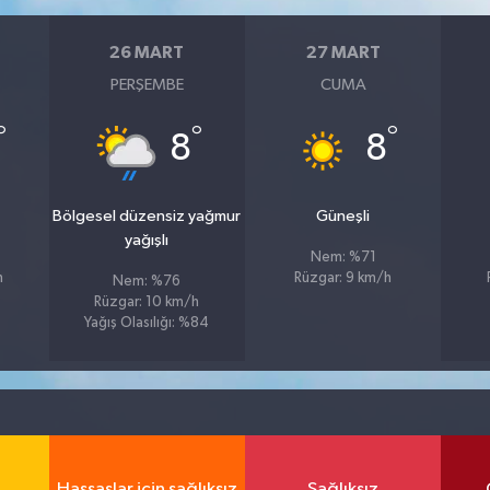
26 MART
27 MART
PERŞEMBE
CUMA
°
°
°
8
8
u
Bölgesel düzensiz yağmur
Güneşli
yağışlı
Nem: %71
h
Rüzgar: 9 km/h
Nem: %76
Rüzgar: 10 km/h
Yağış Olasılığı: %84
Hassaslar için sağlıksız
Sağlıksız