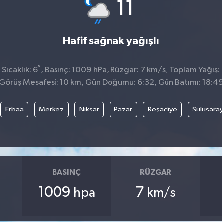
°
11
Hafif sağnak yağışlı
°
Sıcaklık: 6
, Basınç: 1009 hPa, Rüzgar: 7 km/s, Toplam Yağış: 
Görüş Mesafesi: 10 km, Gün Doğumu: 6:32, Gün Batımı: 18:4
Erbaa
Merkez
Niksar
Pazar
Reşadiye
Sulusara
BASINÇ
RÜZGAR
1009
7
hpa
km/s