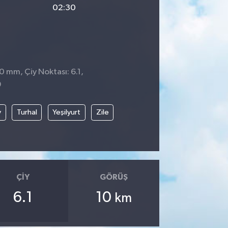
02:30
0 mm, Çiy Noktası: 6.1,
9
y
Turhal
Yeşilyurt
Zile
ÇIY
GÖRÜŞ
6.1
10
km