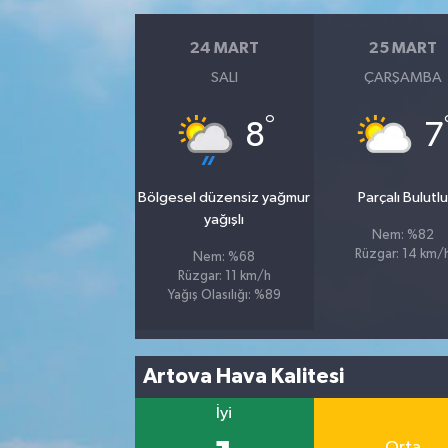
24 MART
25 MART
SALI
ÇARŞAMBA
°
8
7
Bölgesel düzensiz yağmur
Parçalı Bulutl
yağışlı
Nem: %82
Rüzgar: 14 km/
Nem: %68
Rüzgar: 11 km/h
Yağış Olasılığı: %89
Artova Hava Kalitesi
İyi
Orta