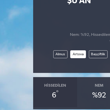
ŞU AN
Nem: %92, Hissedilen 
Almus
Artova
Başçiftlik
HISSEDILEN
NEM
°
6
%92