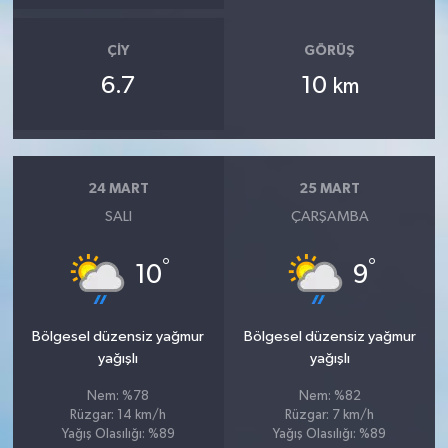
ÇIY
GÖRÜŞ
6.7
10
km
24 MART
25 MART
SALI
ÇARŞAMBA
°
°
10
9
Bölgesel düzensiz yağmur
Bölgesel düzensiz yağmur
yağışlı
yağışlı
Nem: %78
Nem: %82
Rüzgar: 14 km/h
Rüzgar: 7 km/h
Yağış Olasılığı: %89
Yağış Olasılığı: %89