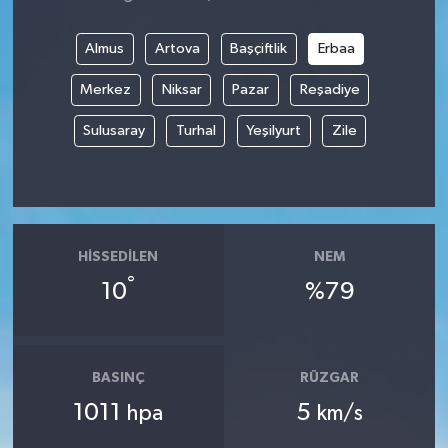
Almus
Artova
Başçiftlik
Erbaa
Merkez
Niksar
Pazar
Reşadiye
Sulusaray
Turhal
Yeşilyurt
Zile
HISSEDILEN
NEM
°
10
%79
BASINÇ
RÜZGAR
1011
5
hpa
km/s