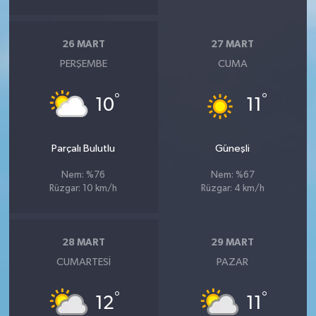
26 MART
27 MART
PERŞEMBE
CUMA
°
°
10
11
Parçalı Bulutlu
Güneşli
Nem: %76
Nem: %67
Rüzgar: 10 km/h
Rüzgar: 4 km/h
28 MART
29 MART
CUMARTESI
PAZAR
°
°
12
11