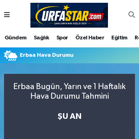
ASAYİS
Şanlıurfa Nöbetçi Eczaneler
Gündem
Sağlık
Spor
Özel Haber
Eğitim
R
ÇEVRE
Şanlıurfa Hava Durumu
DUNYA
Şanlıurfa Namaz Vakitleri
Erbaa Hava Durumu
Eğitim
Şanlıurfa Trafik Yoğunluk Haritası
Erbaa Bugün, Yarın ve 1 Haftalık
Ekonomi
Süper Lig Puan Durumu ve Fikstür
Hava Durumu Tahmini
Gündem
Tüm Manşetler
ŞU AN
Kültür
Son Dakika Haberleri
Magazin
Haber Arşivi