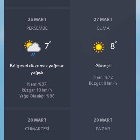
26 MART
27 MART
PERŞEMBE
CUMA
°
°
7
8
Bölgesel düzensiz yağmur
Güneşli
yağışlı
Nem: %72
Rüzgar: 8 km/h
Nem: %87
Rüzgar: 10 km/h
Yağış Olasılığı: %88
28 MART
29 MART
CUMARTESI
PAZAR