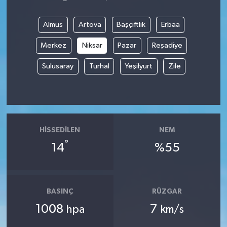
Almus
Artova
Başçiftlik
Erbaa
Merkez
Niksar
Pazar
Reşadiye
Sulusaray
Turhal
Yeşilyurt
Zile
HISSEDILEN
NEM
°
14
%55
BASINÇ
RÜZGAR
1008
7
hpa
km/s