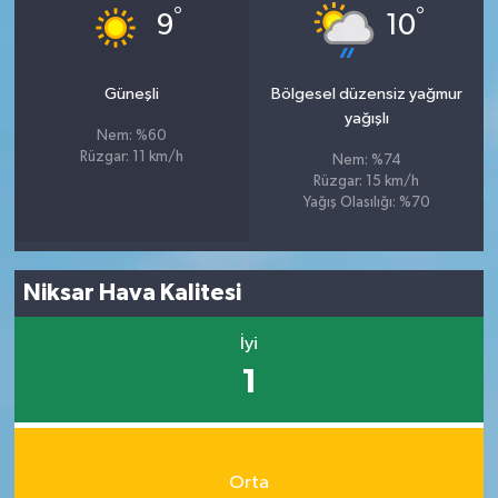
°
°
9
10
Güneşli
Bölgesel düzensiz yağmur
yağışlı
Nem: %60
Rüzgar: 11 km/h
Nem: %74
Rüzgar: 15 km/h
Yağış Olasılığı: %70
Niksar Hava Kalitesi
İyi
1
Orta