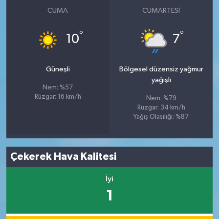
CUMA
CUMARTESI
°
°
10
7
Güneşli
Bölgesel düzensiz yağmur
yağışlı
Nem: %57
Rüzgar: 16 km/h
Nem: %79
Rüzgar: 34 km/h
Yağış Olasılığı: %87
Çekerek Hava Kalitesi
İyi
1