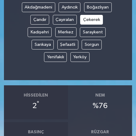
Akdağmadeni
Aydıncık
Boğazlıyan
Çandır
Çayıralan
Çekerek
Kadışehri
Merkez
Saraykent
Sarıkaya
Şefaatli
Sorgun
Yenifakılı
Yerköy
HISSEDILEN
NEM
°
2
%76
BASINÇ
RÜZGAR