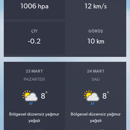
1006
12
hpa
km/s
ÇIY
GÖRÜŞ
-0.2
10
km
23 MART
24 MART
PAZARTESI
SALI
°
°
8
8
Bölgesel düzensiz yağmur
Bölgesel düzensiz yağmur
yağışlı
yağışlı