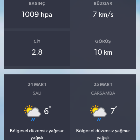
BASINÇ
RÜZGAR
1009
7
hpa
km/s
ÇIY
GÖRÜŞ
2.8
10
km
24 MART
25 MART
SALI
ÇARŞAMBA
°
°
6
7
Bölgesel düzensiz yağmur
Bölgesel düzensiz yağmur
yağışlı
yağışlı