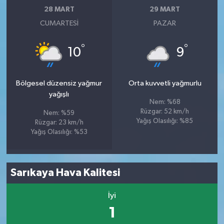
28 MART
29 MART
CUMARTESI
PAZAR
°
°
10
9
Bölgesel düzensiz yağmur
Orta kuvvetli yağmurlu
yağışlı
Nem: %68
Rüzgar: 52 km/h
Nem: %59
Yağış Olasılığı: %85
Rüzgar: 23 km/h
Yağış Olasılığı: %53
Sarıkaya Hava Kalitesi
İyi
1