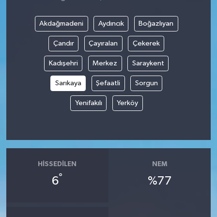
Akdağmadeni
Aydıncık
Boğazlıyan
Çandır
Çayıralan
Çekerek
Kadışehri
Merkez
Saraykent
Sarıkaya
Şefaatli
Sorgun
Yenifakılı
Yerköy
HISSEDILEN
NEM
°
6
%77