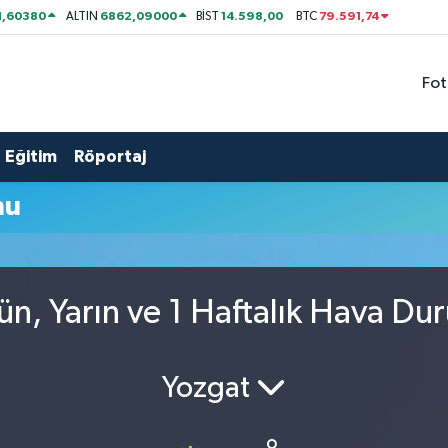
1,60380
6862,09000
14.598,00
79.591,74
ALTIN
BİST
BTC
Fot
Eğitim
Röportaj
mu
ün, Yarın ve 1 Haftalık Hava D
Yozgat