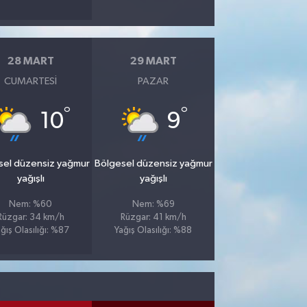
28 MART
29 MART
CUMARTESI
PAZAR
°
°
10
9
sel düzensiz yağmur
Bölgesel düzensiz yağmur
yağışlı
yağışlı
Nem: %60
Nem: %69
Rüzgar: 34 km/h
Rüzgar: 41 km/h
ğış Olasılığı: %87
Yağış Olasılığı: %88