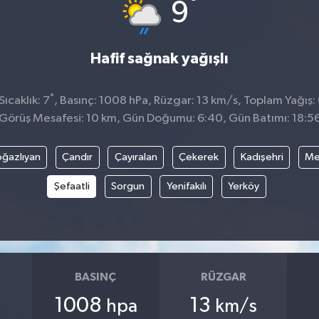
°
9
Hafif sağnak yağışlı
°
ıcaklık: 7
, Basınç: 1008 hPa, Rüzgar: 13 km/s, Toplam Yağış:
Görüş Mesafesi: 10 km, Gün Doğumu: 6:40, Gün Batımı: 18:5
ğazlıyan
Çandır
Çayıralan
Çekerek
Kadışehri
Me
Şefaatli
Sorgun
Yenifakılı
Yerköy
BASINÇ
RÜZGAR
1008
13
hpa
km/s