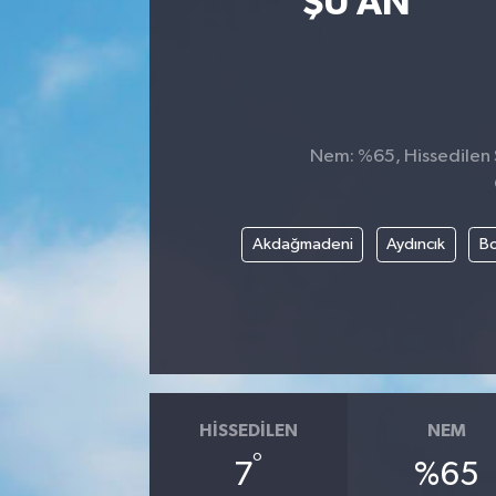
ŞU AN
Nem: %65, Hissedilen S
Akdağmadeni
Aydıncık
Bo
HISSEDILEN
NEM
°
7
%65