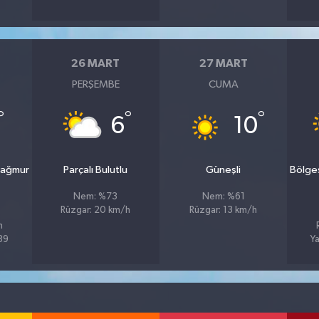
26 MART
27 MART
PERŞEMBE
CUMA
°
°
°
6
10
yağmur
Parçalı Bulutlu
Güneşli
Bölge
Nem: %73
Nem: %61
Rüzgar: 20 km/h
Rüzgar: 13 km/h
h
%89
Ya