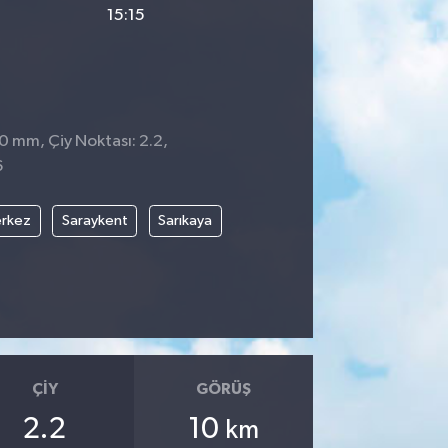
15:15
 0 mm, Çiy Noktası: 2.2,
6
rkez
Saraykent
Sarıkaya
ÇIY
GÖRÜŞ
2.2
10
km