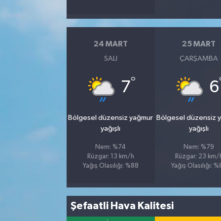
24 MART
25 MART
SALI
ÇARŞAMBA
°
7
6
Bölgesel düzensiz yağmur
Bölgesel düzensiz 
yağışlı
yağışlı
Nem: %74
Nem: %79
Rüzgar: 13 km/h
Rüzgar: 23 km/
Yağış Olasılığı: %88
Yağış Olasılığı: 
Şefaatli Hava Kalitesi