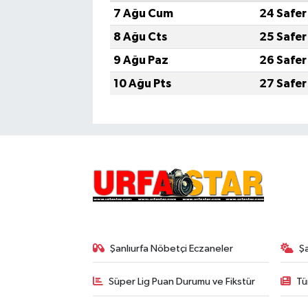
7 Ağu Cum
24 Safer
8 Ağu Cts
25 Safer
9 Ağu Paz
26 Safer
10 Ağu Pts
27 Safer
Şanlıurfa Nöbetçi Eczaneler
Ş
Süper Lig Puan Durumu ve Fikstür
Tü