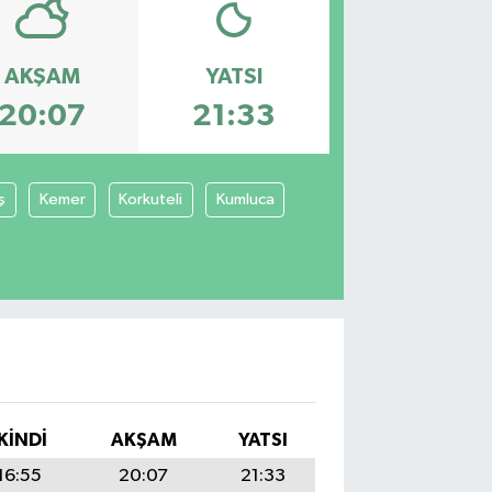
AKŞAM
YATSI
20:07
21:33
ş
Kemer
Korkuteli
Kumluca
İKINDI
AKŞAM
YATSI
16:55
20:07
21:33