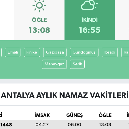
ÖĞLE
İKINDI
0
13:08
16:55
Elmalı
Finike
Gazipaşa
Gündoğmuş
İbradı
Ka
Manavgat
Serik
ANTALYA AYLIK NAMAZ VAKITLERI
İ
İMSAK
GÜNEŞ
ÖĞLE
 1448
04:27
06:00
13:08