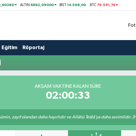
1,60380
6862,09000
14.598,00
79.591,74
ALTIN
BİST
BTC
Fot
Eğitim
Röportaj
i
AKŞAM VAKTİNE KALAN SÜRE
02:00:33
min, zayıf olandan daha hayırlıdır ve Allâhü Teâlâ’ya daha sevimlidir. (H