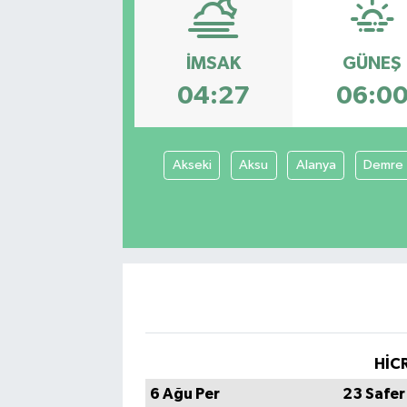
İMSAK
GÜNEŞ
04:27
06:0
Akseki
Aksu
Alanya
Demre
HİCR
6 Ağu Per
23 Safer