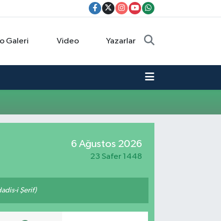
o Galeri
Video
Yazarlar
6 Ağustos 2026
23 Safer 1448
adis-i Şerif)