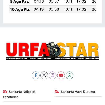
9 Ağu Paz
04:18
05:57
13:11
17:02
20:15
10 Ağu Pts
04:19
05:58
13:11
17:02
20:13
Şanlıurfa Nöbetçi
Şanlıurfa Hava Durumu
Eczaneler