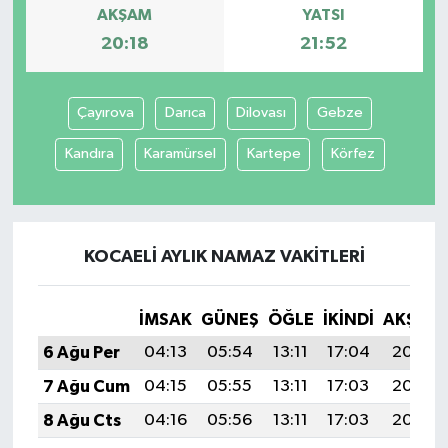
AKŞAM
YATSI
20:18
21:52
Çayırova
Darıca
Dilovası
Gebze
Kandıra
Karamürsel
Kartepe
Körfez
KOCAELI AYLIK NAMAZ VAKITLERI
İMSAK
GÜNEŞ
ÖĞLE
İKINDI
AKŞAM
6 Ağu Per
04:13
05:54
13:11
17:04
20:18
7 Ağu Cum
04:15
05:55
13:11
17:03
20:17
8 Ağu Cts
04:16
05:56
13:11
17:03
20:16