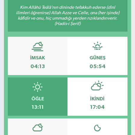
Kim Allâhü Teâlâ’nın dininde tefakkuh ederse (dînî
ilimleri öğrenirse) Allah Azze ve Celle, ona (her işinde)
kâfîdir ve onu, hiç ummadığı yerden rızıklandırıverir.
(Hadis-i Şerif)
İMSAK
GÜNEŞ
04:13
05:54
ÖĞLE
İKINDI
13:11
17:04