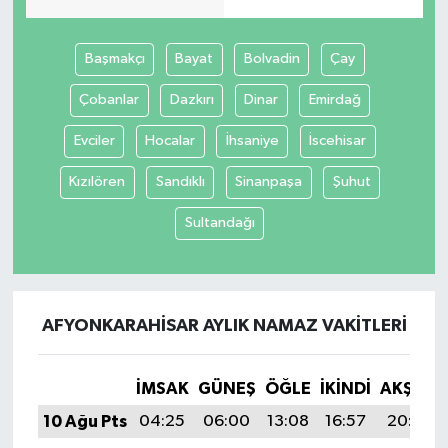
Başmakçı
Bayat
Bolvadin
Çay
Çobanlar
Dazkırı
Dinar
Emirdağ
Evciler
Hocalar
İhsaniye
İscehisar
Kızılören
Sandıklı
Sinanpaşa
Şuhut
Sultandağı
AFYONKARAHISAR AYLIK NAMAZ VAKITLERI
İMSAK
GÜNEŞ
ÖĞLE
İKINDI
AKŞAM
10 Ağu Pts
04:25
06:00
13:08
16:57
20:07