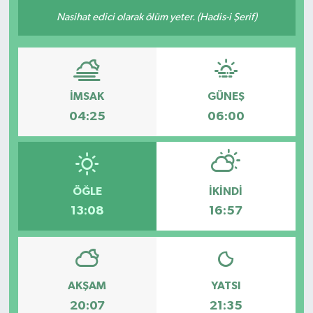
Nasihat edici olarak ölüm yeter. (Hadis-i Şerif)
İMSAK
GÜNEŞ
04:25
06:00
ÖĞLE
İKINDI
13:08
16:57
AKŞAM
YATSI
20:07
21:35